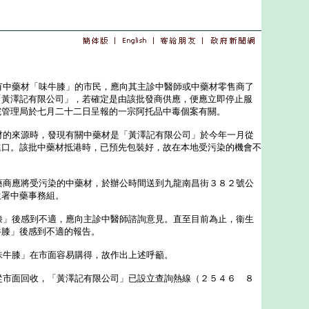
」
＊
中藥材「味牛膝」的市民，應向其主診中醫師或中藥材零售商了
「黃澤記有限公司」，若確定是由該批發商供應，便應立即停止服
院管理局於七月二十二日呈報的一宗阿托品中毒個案有關。
的來源時，發現有關中藥材是「黃澤記有限公司」於今年一月從
進口。該批中藥材抵港時，已預先包裝好，故在本地受污染的機會不
商應將受污染的中藥材，於辦公時間送到九龍南昌街３８２號公
生署中藥事務組。
」後感到不適，應向主診中醫師諮詢意見。直至目前為止，衞生
牛膝」後感到不適的報告。
牛膝」在市面容易購得，故作出上述呼籲。
市面回收，「黃澤記有限公司」已設立查詢熱線（２５４６ ８