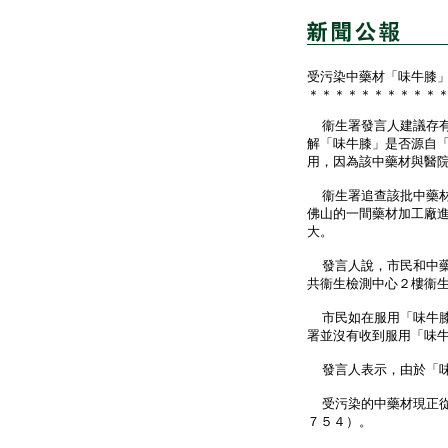
受污染中藥材「味牛膝
＊＊＊＊＊＊＊＊＊＊
衞生署發言人建議存有
解「味牛膝」是否源自
用，因為該中藥材與醫
衞生署追查該批中藥材
佛山的一間藥材加工廠
大。
發言人說，市民和中藥
共衞生檢測中心２樓衞
市民如在服用「味牛膝
署並沒有收到服用「味
發言人表示，由於「味
受污染的中藥材現正從
７５４）。