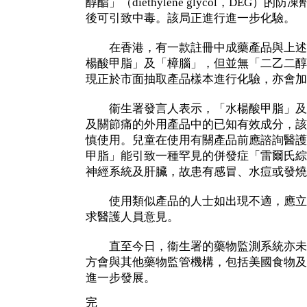
醇酯」（diethylene glycol，DEG
後可引致中毒。該局正進行進一步化驗。
在香港，有一款註冊中成藥產品與上述
楊酸甲脂」及「樟腦」，但並無「二乙二醇
現正於市面抽取產品樣本進行化驗，亦會加
衞生署發言人表示，「水楊酸甲脂」及
及關節痛的外用產品中的已知有效成分，該
慎使用。兒童在使用有關產品前應諮詢醫護
甲脂」能引致一種罕見的併發症「雷爾氏綜
神經系統及肝臟，故患有感冒、水痘或發燒
使用類似產品的人士如出現不適，應立
求醫護人員意見。
直至今日，衞生署的藥物監測系統亦未
方會與其他藥物監管機構，包括美國食物及
進一步發展。
完