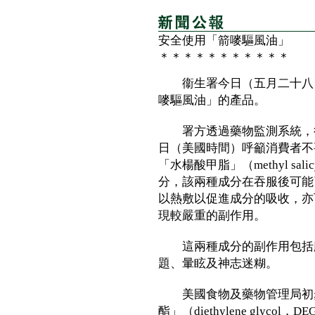
安全使用「箭嘜驅風油」
＊＊＊＊＊＊＊＊＊＊＊
衞生署今日（五月二十八日
嘜驅風油」的產品。
署方透過藥物監測系統，得
日（美國時間）呼籲消費者不
「水楊酸甲脂」（methyl sal
分，該兩種成分在吞服後可能
以熱敷以促進成分的吸收，亦
現較嚴重的副作用。
這兩種成分的副作用包括腹
題、暈眩及神志迷糊。
美國食物及藥物管理局初步
酯」（diethylene gly