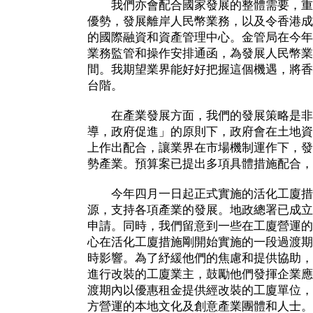
我們亦會配合國家發展的整體需要，重
優勢，發展離岸人民幣業務，以及令香港成
的國際融資和資產管理中心。金管局在今年
業務監管和操作安排通函，為發展人民幣業
間。我期望業界能好好把握這個機遇，將香
台階。
在產業發展方面，我們的發展策略是非
導，政府促進」的原則下，政府會在土地資
上作出配合，讓業界在市場機制運作下，發
勢產業。預算案已提出多項具體措施配合，
今年四月一日起正式實施的活化工廈措
源，支持各項產業的發展。地政總署已成立
申請。同時，我們留意到一些在工廈營運的
心在活化工廈措施剛開始實施的一段過渡期
時影響。為了紓緩他們的焦慮和提供協助，
進行改裝的工廈業主，鼓勵他們發揮企業應
渡期內以優惠租金提供經改裝的工廈單位，
方營運的本地文化及創意產業團體和人士。