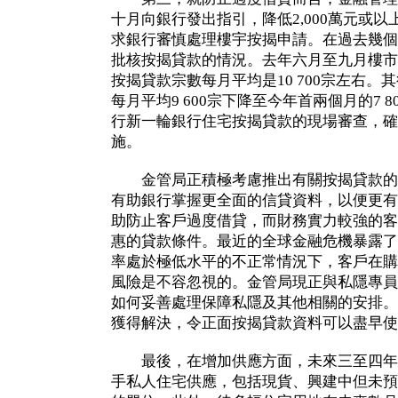
十月向銀行發出指引，降低2,000萬元或
求銀行審慎處理樓宇按揭申請。在過去幾個
批核按揭貸款的情況。去年六月至九月樓市
按揭貸款宗數每月平均是10 700宗左右
每月平均9 600宗下降至今年首兩個月的7 
行新一輪銀行住宅按揭貸款的現場審查，確
施。
金管局正積極考慮推出有關按揭貸款的
有助銀行掌握更全面的信貸資料，以便更有
助防止客戶過度借貸，而財務實力較強的客
惠的貸款條件。最近的全球金融危機暴露了
率處於極低水平的不正常情況下，客戶在購
風險是不容忽視的。金管局現正與私隱專員
如何妥善處理保障私隱及其他相關的安排。
獲得解決，令正面按揭貸款資料可以盡早使
最後，在增加供應方面，未來三至四年最新
手私人住宅供應，包括現貨、興建中但未預