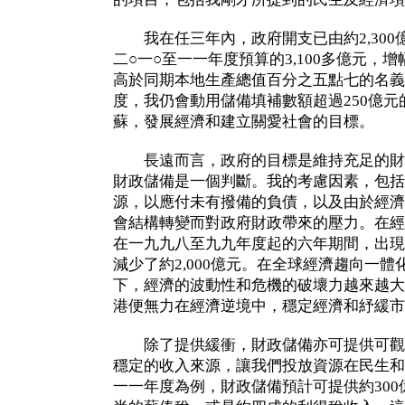
我在任三年內，政府開支已由約2,300億
二○一○至一一年度預算的3,100多億元，
高於同期本地生產總值百分之五點七的名義
度，我仍會動用儲備填補數額超過250億
蘇，發展經濟和建立關愛社會的目標。
長遠而言，政府的目標是維持充足的財
財政儲備是一個判斷。我的考慮因素，包括
源，以應付未有撥備的負債，以及由於經濟
會結構轉變而對政府財政帶來的壓力。在經
在一九九八至九九年度起的六年期間，出現
減少了約2,000億元。在全球經濟趨向一
下，經濟的波動性和危機的破壞力越來越大
港便無力在經濟逆境中，穩定經濟和紓緩市
除了提供緩衝，財政儲備亦可提供可觀
穩定的收入來源，讓我們投放資源在民生和
一一年度為例，財政儲備預計可提供約30