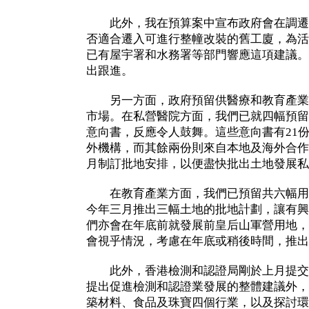
此外，我在預算案中宣布政府會在調遷
否適合遷入可進行整幢改裝的舊工廈，為活
已有屋宇署和水務署等部門響應這項建議。
出跟進。
另一方面，政府預留供醫療和教育產業
市場。在私營醫院方面，我們已就四幅預留
意向書，反應令人鼓舞。這些意向書有21
外機構，而其餘兩份則來自本地及海外合作
月制訂批地安排，以便盡快批出土地發展私
在教育產業方面，我們已預留共六幅用
今年三月推出三幅土地的批地計劃，讓有興
們亦會在年底前就發展前皇后山軍營用地，
會視乎情況，考慮在年底或稍後時間，推出
此外，香港檢測和認證局剛於上月提交
提出促進檢測和認證業發展的整體建議外，
築材料、食品及珠寶四個行業，以及探討環