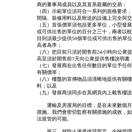
商的董事局成員以及其直系親屬的交易；
（四）示範單位須符合一系列的規格要求，
間隔、裝修用料以及附送的設備上完全與交
（五）首張價單須包括更多單位，小型發展
或可供出售的單位的百分之三十，兩者以較
目則須最少提供50個單位或可供出售的單
高者為準；
（六）把目前只須於開售前24小時向公衆
高至須於開售前7天向公衆提供售樓說明書
（七）發展商在出售任何數目的單位予任何
有關價單；
（八）樓盤的宣傳物品須清晰地提供有關樓
料；以及
（九）發展商須同步在其網頁內上載售樓說
運輸及房屋局的目標，是在未來數個月
措施。我們會密切監察有關措施的成效，如
法規管的可能。
第三，就防止過度借貸而言，金融管理