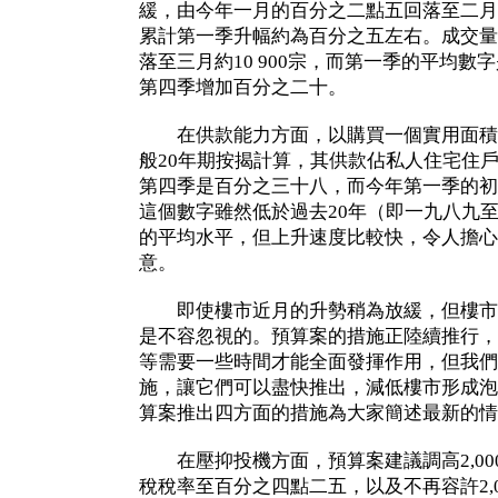
緩，由今年一月的百分之二點五回落至二月
累計第一季升幅約為百分之五左右。成交量則
落至三月約10 900宗，而第一季的平均數字
第四季增加百分之二十。
在供款能力方面，以購買一個實用面積4
般20年期按揭計算，其供款佔私人住宅住
第四季是百分之三十八，而今年第一季的初
這個數字雖然低於過去20年（即一九八九至
的平均水平，但上升速度比較快，令人擔心
意。
即使樓市近月的升勢稍為放緩，但樓市
是不容忽視的。預算案的措施正陸續推行，
等需要一些時間才能全面發揮作用，但我們
施，讓它們可以盡快推出，減低樓市形成泡
算案推出四方面的措施為大家簡述最新的情
在壓抑投機方面，預算案建議調高2,00
稅稅率至百分之四點二五，以及不再容許2,