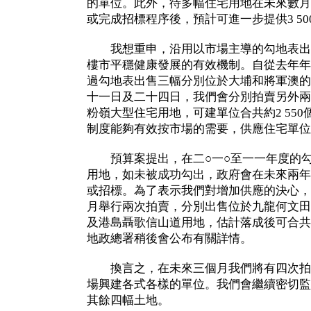
的單位。此外，待多幅住宅用地在未來數月
或完成招標程序後，預計可進一步提供3 50
我想重申，沿用以市場主導的勾地表出
樓市平穩健康發展的有效機制。自從去年年
過勾地表出售三幅分別位於大埔和將軍澳的
十一日及二十四日，我們會分別拍賣另外兩
粉嶺大型住宅用地，可建單位合共約2 55
制度能夠有效按市場的需要，供應住宅單位
預算案提出，在二○一○至一一年度的勾
用地，如未被成功勾出，政府會在未來兩年
或招標。為了表示我們對增加供應的決心，
月舉行兩次拍賣，分別出售位於九龍何文田
及港島聶歌信山道用地，估計落成後可合共提
地政總署稍後會公布有關詳情。
換言之，在未來三個月我們將有四次拍
場興建各式各樣的單位。我們會繼續密切監
其餘四幅土地。