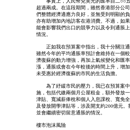
事實上，人民幣兌美元的匯率自二○○五
超過兩成。在這段期間，雖然香港部分公司
們整體經濟適應力良好，並無受到明顯的負
亦有助增加內地訪客在港消費。不過，如果
能會影響我們出口的競爭力以及令到通脹上
情況。
正如我在預算案中指出，我十分關注通
雖然今年的平均通脹率預計會維持在一個較
濟復蘇的動力增強，再加上氣候變化和匯率
漲，通脹或會在今年較後的時間上升，增加
未受惠於經濟復蘇的市民的生活負擔。
為了紓緩市民的壓力，我已在預算案中
施，包括代繳兩個月公屋租金，額外發放一
津貼、寬減薪俸稅和個人入息課稅、寬免全
及發放開學津貼等，涉及開支約200億元
並會繼續密切留意通脹的情況。
樓市泡沫風險