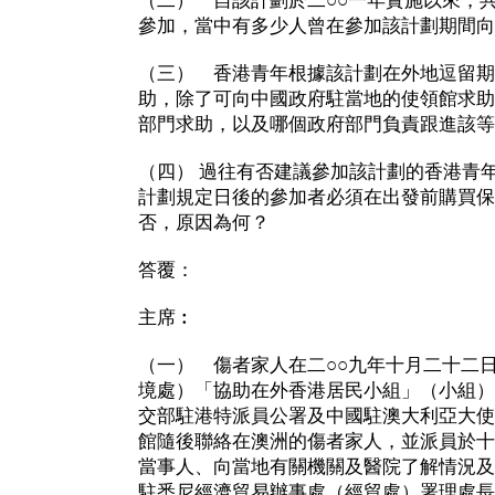
（二） 自該計劃於二○○一年實施以來，
參加，當中有多少人曾在參加該計劃期間向
（三） 香港青年根據該計劃在外地逗留期
助，除了可向中國政府駐當地的使領館求助
部門求助，以及哪個政府部門負責跟進該等
（四） 過往有否建議參加該計劃的香港青
計劃規定日後的參加者必須在出發前購買保
否，原因為何？
答覆：
主席︰
（一） 傷者家人在二○○九年十月二十二
境處）「協助在外香港居民小組」（小組）
交部駐港特派員公署及中國駐澳大利亞大使
館隨後聯絡在澳洲的傷者家人，並派員於十
當事人、向當地有關機關及醫院了解情況及
駐悉尼經濟貿易辦事處（經貿處）署理處長