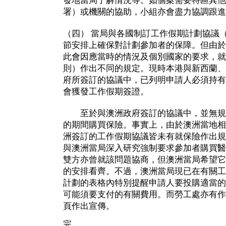
發地當局了解情況等。如個案需要特區其他
署）或機關的協助，小組亦會盡力協調跟進
（四） 當局與各國制訂工作假期計劃協議
節安排上確保對計劃參加者的保障。但由於
此會因應當時的情況及個別國家的要求，就
則）作出不同的規定。現時本港與新西蘭、
府所簽訂的協議中，已列明申請人必須持有
會獲發工作假期簽證。
至於與澳洲政府簽訂的協議中，並無規
的期間購買保險。事實上，由於澳洲當地相
洲簽訂的工作假期協議皆未有就保險作出規
與澳洲當局深入研究強制要求參加者購買醫
雙方亦曾就該問題協商，但澳洲當局希望它
的安排看齊。不過，澳洲當局現已在有關工
計劃的表格內特別提醒申請人要投購適當的
可能須要支付的有關費用。而勞工處亦有作
頁作出宣傳。
完