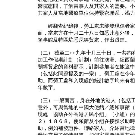
醫院慰問，了解當事人及其家人的需要。小
其家人及當地醫療單位保持緊密聯系，竭力
經翻查紀綠後，勞工處未能發現傷者家
而，當處方在十月二十八日知悉此意外後，
領事館及特區駐悉尼經貿處，作出跟進。
（二） 截至二○○九年十月三十日，一共約
加工作假期計劃（計劃）前往澳洲、紐西蘭
關經貿處的資料顯示，計劃參加者在旅途中
（包括此問題提及的一宗）。勞工處在今年
助。而勞工處和入境處的統計數字均未有相
年數字。
（三） 一般而言，身在外地的港人（包括
意外，可與當地的中國大使館／總領事館（
境處「協助在外香港居民小組」（小組）的
２）１８６８。使領館及小組在接獲求助時
助，例如補發證件、聯絡家人、介紹當地律