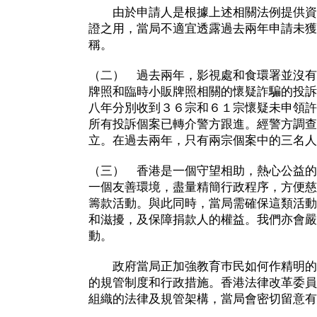
由於申請人是根據上述相關法例提供資
證之用，當局不適宜透露過去兩年申請未獲
稱。
（二） 過去兩年，影視處和食環署並沒有
牌照和臨時小販牌照相關的懷疑詐騙的投訴。
八年分別收到３６宗和６１宗懷疑未申領許
所有投訴個案已轉介警方跟進。經警方調查
立。在過去兩年，只有兩宗個案中的三名人
（三） 香港是一個守望相助，熱心公益的
一個友善環境，盡量精簡行政程序，方便慈
籌款活動。與此同時，當局需確保這類活動
和滋擾，及保障捐款人的權益。我們亦會嚴
動。
政府當局正加強教育巿民如何作精明的
的規管制度和行政措施。香港法律改革委員
組織的法律及規管架構，當局會密切留意有