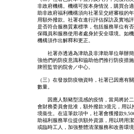
非政府機構。機構可按本身情況，購買合適
助非政府福利機構須向社署呈交經審核的年
用額外撥款。社署在進行評估探訪及實地評
是否符合服務質素標準，包括服務單位有否
保職員和服務使用者處身於安全環境。如機
機構須作出解釋和更正。
社署亦透過為津助及非津助單位舉辦簡
強他們的防疫意識和協助他們推行防疫措施
牌照監管的院舍／中心。
（三）在發放防疫物資時，社署已因應有關
數量。
因應人類豬型流感的疫情，當局將於二○
會財務委員會批准，額外撥款3億元，用以
境衞生。在這筆款項中，社署會獲撥款9,500
助福利服務單位提供額外資源，用以聘用潔
或臨時工人，加強整體清潔服務和改善環境