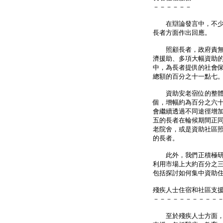
－－－－－－
在辯論發言中，不少議
長者方面作出回應。
照顧長者，政府責無旁
濟援助、多項大幅資助的
中，為長者提供的社會
總額的百分之十一點七
資助安老宿位的整體供
個，增幅約為百分之六
會繼續透過不同途徑增
五的長者在輪候期間正
老院舍，或是資助社區
的長者。
此外，我們正積極研究
利用市場上大約百分之
包括探討如何集中資助
殘疾人士住宿和社區支
－－－－－－－－－－
至於殘疾人士方面，在