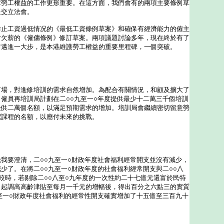
工權益的工作更形重要。在這方面，我們會有的兩項主要條例草
提交立法會。
工資過低情况的《最低工資條例草案》和確保有經濟能力的僱主
付欠薪的《僱傭條例》修訂草案。兩項議題討論多年，現在終於有了
前邁進一大步，是本港維護勞工權益的重要里程碑，一個突破。
，對進修培訓的需求自然增加。為配合有關情況，和顧及擴大了
僱員再培訓局計劃在二○○九至一○年度提供最少十二萬三千個培訓
提供二萬個名額，以滿足預期需求的增加。培訓局會繼續密切留意勞
配課程的名額，以應付未來的挑戰。
要澄清，二○○九至一○財政年度社會福利經常開支並沒有減少，
少了。在將二○○九至一○財政年度的社會福利經常開支與二○○八
較時，若剔除二○○八至○九年度的一次性約二十七億元還富於民特
月起調高高齡津貼至每月一千元的增幅後，得出百分之六點三的實質
至一○財政年度社會福利的經常性開支確實增加了十五億至三百九十
。