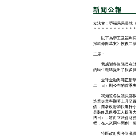
立法會：勞福局局長就
＊＊＊＊＊＊＊＊＊＊
以下為勞工及福利局局
撥款條例草案》恢復二
主席：
我感謝多位議員在財政
的民生範疇提出了很多
全球金融海嘯正衝擊本
二十日）剛公布的首季
我知道各位議員都很關
造業失業率顯著上升至
信，隨著政府加快進行
是裝修及保養工人提供
四日），將向立法會財
程，在未來兩年開創一
特區政府與各位議員一