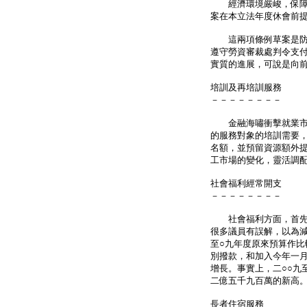
經濟環境嚴峻，保障勞
案在本立法年度休會前
這兩項條例草案是防止
遵守勞資審裁處判令支
實質的進展，可說是向
培訓及再培訓服務
－－－－－－－－
金融海嘯衝擊就業市場
的服務對象的培訓需要，
名額，並預留資源額外
工市場的變化，靈活調
社會福利經常開支
－－－－－－－－
社會福利方面，首先我
很多議員有誤解，以為減
至○九年度原來預算作比
別撥款，和加入今年一
增長。事實上，二○○九
二億五千九百萬的新高
長者住宿服務