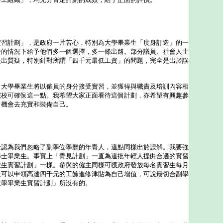
」
－
計劃」，是政府一片苦心，特別為大學畢業生「度身訂造」的一
峻的情況下給予他們多一個選擇，多一條出路。部分議員、社會人士
提出質疑，特別針對所謂「四千元最低工資」的問題，完全是出於誤
學畢業生將以僱員的身分接受實習，並獲得與職責及培訓內容相
院校可確保這一點。我希望大家正面看待這個計劃，亦希望有興趣參
個機會去充實和裝備自己。
為我們忽略了副學位學歷的年青人，這點同樣出於誤解。我要強
學士畢業生。事實上「青見計劃」一直為這批年輕人提供合適的實習
業生實習計劃」一樣。參與的僱主同樣可獲政府發放每名實習生每月
上可以申領高達四千元的工餘進修津貼為自己增值，可說最切合副學
大學畢業生實習計劃」所沒有的。