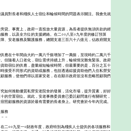
員對長者和殘疾人士宿位和輪候時間的問題表示關注。我會先就
貸。事實上，政府一直投放大量資源，為長者提供無須供款的經
服務，以及全方位的支援網絡。在二○○八至○九年度的修訂預算
保障、安老服務及醫護服務，總開支達三百六十八億元，佔政府開支
。
應在十年間由大約一萬六千個增加了一萬個，至現時約二萬六千
十。但隨着人口老化，宿位需求持續上升，輪候情況難免緊張。政府
加資助宿位的供應，盡量縮短輪候時間，但最重要的是，百分之五十
同時接受不同形式的資助或服務，包括透過綜援資助他們入住私營安
照顧服務，使他們得以居家安老，在在顯示政府並沒有忽略照顧我們
如何推動優質私營安老院舍的發展，活化市場，提升質素，好好
三十的空置宿位。就此，安老事務委員會已委託顧問進行有關研究，
住宿照顧服務的資源於最有需要的長者身上。研究會於今年內完成。
援服務
－－－
二○○九至一○財政年度，政府特別為殘疾人士提供的各項服務和