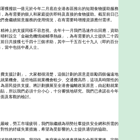
獲撥款一億元於今年二月底在全港各區推出的短期食物援助服務
用，為有需要的個人和家庭提供即時及直接的食物援助。截至前日已
我們會繼續留意服務的使用情況，在有需要時增撥資源應付需求。
神上的支援同樣不容忽視。去年十一月我們迅速作出回應，資助
向晴軒設立「金融危機情緒輔導熱線」，為有需要的人士提供二十四
至前日共接獲七千四十三個求助，其中一千五百七十九人（即約百分
務，當中包括中產人士。
支援計劃」。大家都很清楚，這個計劃的原意是鼓勵四個偏遠地
找就業機會。這些地區就業機會較少、交通費高昂，這項具時限性的
，為居民提供支援。將計劃擴展至全港會偏離政策原意，由起動就業
補貼，所以我們必須十分小心，十分審慎地研究。我們已承諾在今年
全面及客觀的檢討。
峻，勞工市場疲弱，我們除繼續為弱勢社羣提供安全網和所需的
針對性的紓緩失業措施，希望為受影響的人士提供適切的協助。
能發揮功能，我深信，政府推出的連串措施在全面落實後，定能