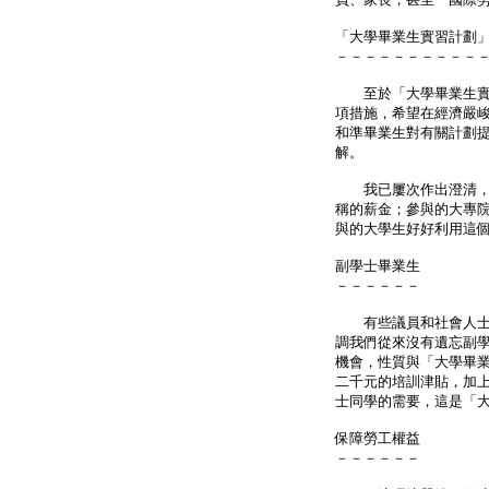
「大學畢業生實習計劃
－－－－－－－－－－
至於「大學畢業生實習
項措施，希望在經濟嚴
和準畢業生對有關計劃
解。
我已屢次作出澄清，大
稱的薪金；參與的大專
與的大學生好好利用這
副學士畢業生
－－－－－－
有些議員和社會人士認
調我們從來沒有遺忘副
機會，性質與「大學畢
二千元的培訓津貼，加
士同學的需要，這是「
保障勞工權益
－－－－－－