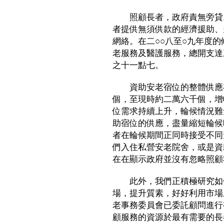
照顧長者，政府責無旁貸。
者提供無須供款的經濟援助、
網絡。在二○○八至○九年度
老服務及醫護服務，總開支達
之十一點七。
資助安老宿位的整體供應在
個，至現時約二萬六千個，增
位需求持續上升，輪候情況難
助宿位的供應，盡量縮短輪候
者在輪候期間正同時接受不同
們入住私營安老院舍，或是資
在在顯示政府並沒有忽略照顧
此外，我們正積極研究如何
場，提升質素，好好利用市場
老事務委員會已委託顧問進行
顧服務的資源於最有需要的長