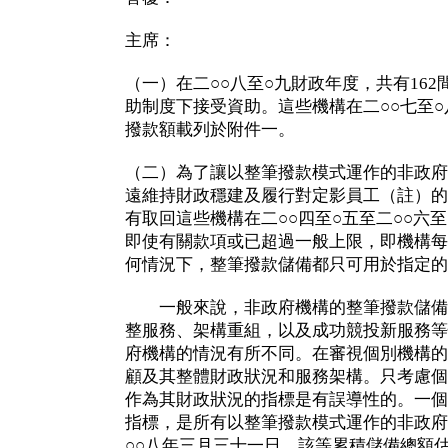
主席：
（一）在二○○八至○九財政年度，共有16
助制度下接受資助。這些機構在二○○七至○
撥款額載列於附件一。
（二）為了讓以整筆撥款模式運作的非政府
遠維持財政穩建及履行對定影員工（註）的
有取回這些機構在二○○四至○五至二○○六
即使有關款項或已超過一般上限，即機構每
何情況下，整筆撥款儲備都只可用於指定的
一般來說，非政府機構的整筆撥款儲備
整服務、架構重組，以及成功競投新服務等
府機構的情況有所不同。在審視個別機構的
顧及其整體財政狀況和服務架構。只考慮個
作為其財政狀況的指標是有誤導性的。一個
指標，是所有以整筆撥款模式運作的非政府
○○八年三月三十一日，該等累積儲備總額估