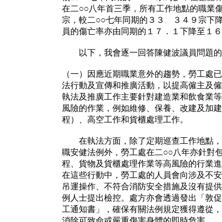
在二○○八年首三季，所有工作地點的職業
宗，較二○○七年同期的３３ ３４９宗下
員的傷亡率亦由同期的１７．１下降至１６
以下，我會逐一回答陳健波議員問題的
（一）因應近期職業意外的趨勢，勞工處已
法行動及宣傳和推廣活動，以提高僱主及僱
執法及推廣工作主要針對建造業和飲食業等
風險的作業，例如維修、保養、改建及加建
程）、高空工作和貨櫃處理工作。
在執法方面，除了定期巡查工作地點，
職安健法例外，勞工處在二○○八年亦針對
程、貨物及貨櫃處理作業等高風險的行業進
在這些行動中，勞工處的人員會向涉及不安
吊運操作、不符合消防安全措施及沒有提供
例人士提出檢控。處方亦會透過發出「敦促
工通知書」，確保有關法例規定獲得遵從，
消除可致命或嚴重傷害身體的即時危害。