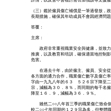
詳情，以及會不會檢討需否加強該等支援服
（三）鑑於僱員傷亡補償是一筆過發放，政
長期措施，確保其年幼成員不會因經濟問題
答覆：
主席：
政府非常重視職業安全與健康，並致力
推廣，以及教育和培訓，確保適當地控制影
危害。
在過去十年，由於僱主、僱員、安全從
各方面的通力合作，職業傷亡數字及傷亡率
字由一九九八年的６３ ５２６宗下降至二
宗，減幅為３０．８％，而同期的每千名僱
降至１６．９，減幅為３６．９％。
雖然二○○八年首三季的職業傷亡致命個
較二○○七年同期的１２９宗為多，但整體