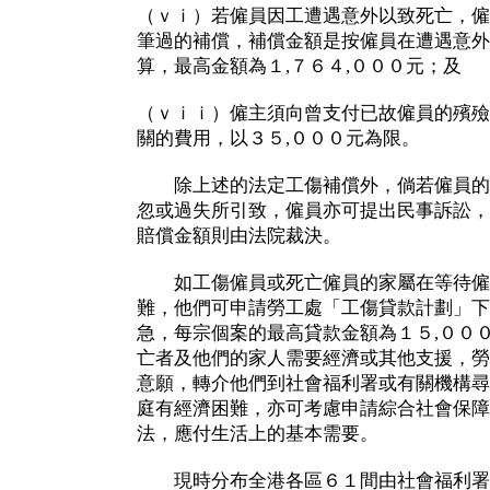
（ｖｉ）若僱員因工遭遇意外以致死亡，僱
筆過的補償，補償金額是按僱員在遭遇意外
算，最高金額為１,７６４,０００元；及
（ｖｉｉ）僱主須向曾支付已故僱員的殯殮
關的費用，以３５,０００元為限。
除上述的法定工傷補償外，倘若僱員的
忽或過失所引致，僱員亦可提出民事訴訟，
賠償金額則由法院裁決。
如工傷僱員或死亡僱員的家屬在等待僱
難，他們可申請勞工處「工傷貸款計劃」下
急，每宗個案的最高貸款金額為１５,００
亡者及他們的家人需要經濟或其他支援，勞
意願，轉介他們到社會福利署或有關機構尋
庭有經濟困難，亦可考慮申請綜合社會保障
法，應付生活上的基本需要。
現時分布全港各區６１間由社會福利署