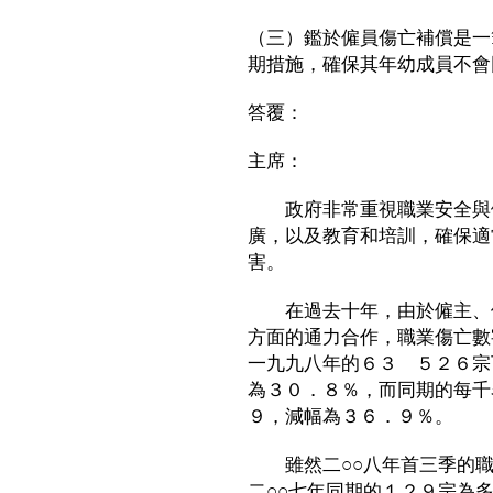
（三）鑑於僱員傷亡補償是一
期措施，確保其年幼成員不會
答覆：
主席：
政府非常重視職業安全與健
廣，以及教育和培訓，確保適
害。
在過去十年，由於僱主、僱
方面的通力合作，職業傷亡數
一九九八年的６３ ５２６宗
為３０．８％，而同期的每千
９，減幅為３６．９％。
雖然二○○八年首三季的職
二○○七年同期的１２９宗為