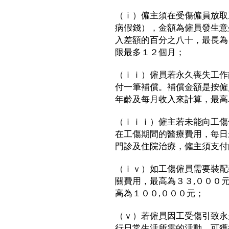
（ｉ）僱主須在受傷僱員放取
病假錢），金額為僱員發生意
入差額的百分之八十，最長為
限最多１２個月；
（ｉｉ）僱員若永久喪失工作
付一筆補償。補償金額是按僱
年齡及每月收入來計算，最高
（ｉｉｉ）僱主若未能向工傷
在工傷期間的醫療費用，每日
門診及住院治療，僱主須支付
（ｉｖ）如工傷僱員需要裝配
關費用，最高為３３,０００
高為１００,０００元；
（ｖ）若僱員因工受傷引致永
行日常生活所需的活動，可獲