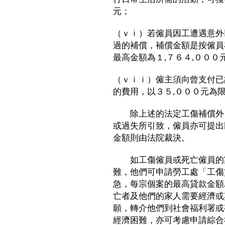
元；
（ｖｉ）若僱員因工遭遇意外
過的補償，補償金額是按僱員
最高金額為１,７６４,０００
（ｖｉｉ）僱主須向曾支付已
的費用，以３５,０００元為
除上述的法定工傷補償外，
或過失所引致，僱員亦可提出
金額則由法院裁決。
如工傷僱員或死亡僱員的家
難，他們可申請勞工處「工傷
急，每宗個案的最高貸款金額
亡者及他們的家人需要經濟或
願，轉介他們到社會福利署或
經濟困難，亦可考慮申請綜合