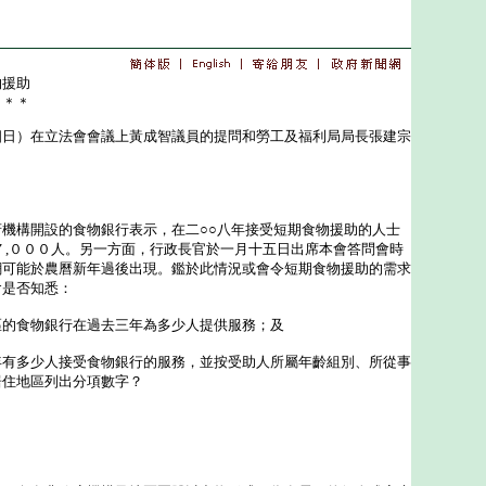
物援助
＊＊＊
）在立法會會議上黃成智議員的提問和勞工及福利局局長張建宗
構開設的食物銀行表示，在二○○八年接受短期食物援助的人士
７,０００人。另一方面，行政長官於一月十五日出席本會答問會時
潮可能於農曆新年過後出現。鑑於此情況或會令短期食物援助的需求
會是否知悉：
區的食物銀行在過去三年為多少人提供服務；及
年有多少人接受食物銀行的服務，並按受助人所屬年齡組別、所從事
居住地區列出分項數字？