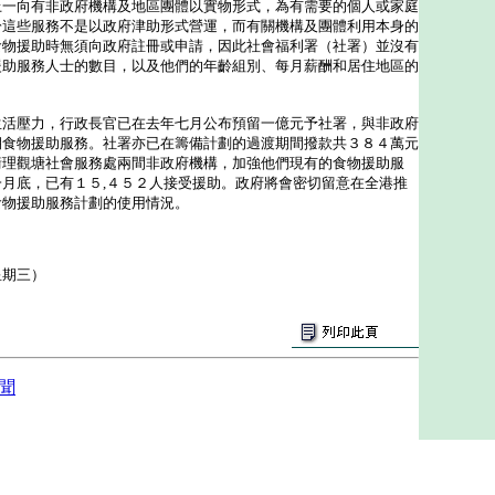
上一向有非政府機構及地區團體以實物形式，為有需要的個人或家庭
於這些服務不是以政府津助形式營運，而有關機構及團體利用本身的
食物援助時無須向政府註冊或申請，因此社會福利署（社署）並沒有
援助服務人士的數目，以及他們的年齡組別、每月薪酬和居住地區的
壓力，行政長官已在去年七月公布預留一億元予社署，與非政府
期食物援助服務。社署亦已在籌備計劃的過渡期間撥款共３８４萬元
衞理觀塘社會服務處兩間非政府機構，加強他們現有的食物援助服
月底，已有１５,４５２人接受援助。政府將會密切留意在全港推
食物援助服務計劃的使用情況。
星期三）
聞