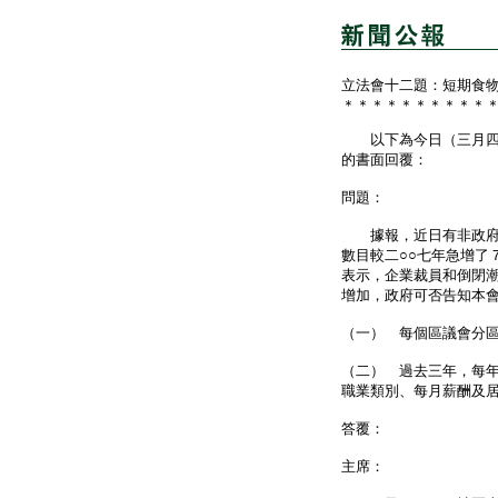
立法會十二題：短期食
＊＊＊＊＊＊＊＊＊＊
以下為今日（三月四日
的書面回覆：
問題：
據報，近日有非政府機
數目較二○○七年急增了
表示，企業裁員和倒閉
增加，政府可否告知本
（一） 每個區議會分
（二） 過去三年，每
職業類別、每月薪酬及
答覆：
主席：