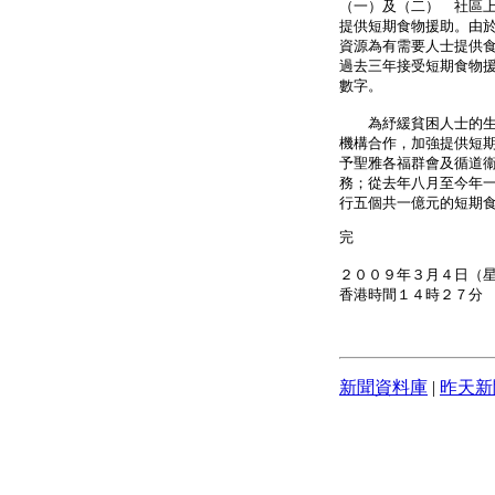
（一）及（二） 社區
提供短期食物援助。由
資源為有需要人士提供
過去三年接受短期食物
數字。
為紓緩貧困人士的生活
機構合作，加強提供短
予聖雅各福群會及循道
務；從去年八月至今年一
行五個共一億元的短期
完
２００９年３月４日（
香港時間１４時２７分
新聞資料庫
|
昨天新