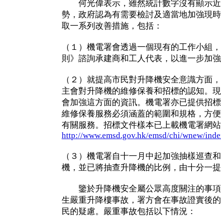
何光偉表示，雖然統計數字沒有顯示近
勢，政府認為有需要檢討及適當地加強現時
取一系列改善措施，包括：
（１）機電署會透過一個現有的工作小組，
則》諮詢承建商和工人代表，以進一步加強
（２）就提高市民對升降機安全意識方面，
主會對升降機的維修保養和招標的認知。現
會加強這方面的資訊。機電署亦已提供招標
維修保養服務必須涵蓋的範圍和規格，方便
有關服務。招標文件樣本已上載機電署網站
http://www.emsd.gov.hk/emsd/chi/wnew/inde
（３）機電署自十一月中起加強抽樣巡查和
機，並已將抽查升降機的比例，由十分一提
鑒於升降機安全屬公眾高度關注的事項
生嚴重升降樓事故，署方會在事故證實後的
民的疑慮。嚴重事故包括以下情況：