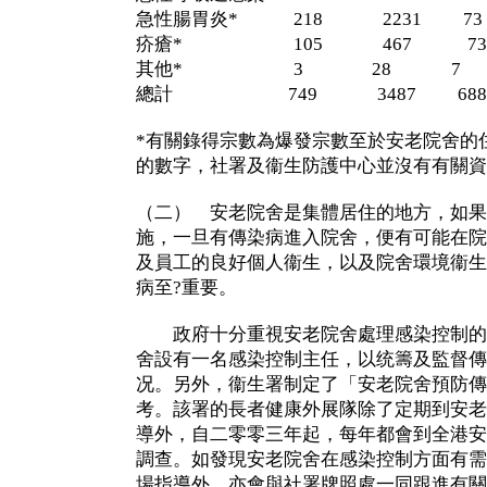
急性腸胃炎* 218 2231 7
疥瘡* 105 467 7
其他* 3 28 7
總計 749 3487 688
*有關錄得宗數為爆發宗數至於安老院舍的
的數字，社署及衞生防護中心並沒有有關資
（二） 安老院舍是集體居住的地方，如果
施，一旦有傳染病進入院舍，便有可能在院
及員工的良好個人衞生，以及院舍環境衞生
病至?重要。
政府十分重視安老院舍處理感染控制的
舍設有一名感染控制主任，以统籌及監督傳
况。另外，衞生署制定了「安老院舍預防傳
考。該署的長者健康外展隊除了定期到安老
導外，自二零零三年起，每年都會到全港安
調查。如發現安老院舍在感染控制方面有需
場指導外，亦會與社署牌照處一同跟進有關