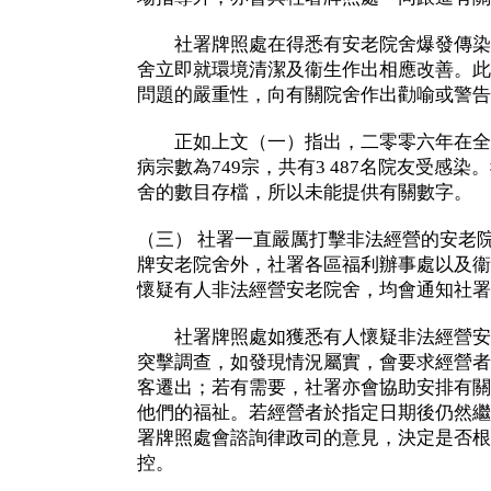
社署牌照處在得悉有安老院舍爆發傳染
舍立即就環境清潔及衞生作出相應改善。此
問題的嚴重性，向有關院舍作出勸喻或警告
正如上文（一）指出，二零零六年在全
病宗數為749宗，共有3 487名院友受感
舍的數目存檔，所以未能提供有關數字。
（三） 社署一直嚴厲打擊非法經營的安老
牌安老院舍外，社署各區福利辦事處以及衞
懷疑有人非法經營安老院舍，均會通知社署
社署牌照處如獲悉有人懷疑非法經營安
突擊調查，如發現情況屬實，會要求經營者
客遷出；若有需要，社署亦會協助安排有關
他們的福祉。若經營者於指定日期後仍然繼
署牌照處會諮詢律政司的意見，決定是否根
控。