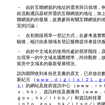
－ 由於互聯網規約地址的需求與日俱增，
給流動通訊器材所需的互聯網規約地址，加
聯網規約的發展，故應參與有關互聯網規約
宜的討論；
－ 在初期採用單一登記方式，在參考過實
驗後，檢討由多個域名登記服務提供者提供
－ 由於中文域名的使用尚處於萌芽階段，
出現單一的中文域名國際標準，尚待觀察，
留意中文域名的最新發展情況。
諮詢期間收到各份意見書的原文，已存放在
新紀元 （
ｗｗｗ．ｄｉｇｉｔａｌ２１．ｇ
ｋ
）的網站及政府資訊中心 （ｗｗｗ．ｉｎ
ｖ．ｈｋ）、資訊科技及廣播局 （ｗｗｗ．
ｇｏｖ．ｈｋ／ｉｔｂｂ／）和資訊科技署 
ｉｎｆｏ．ｇｏｖ．ｈｋ／ｉｔｓｄ／）的