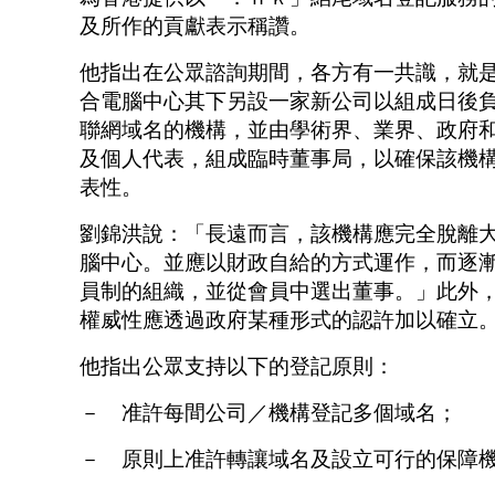
及所作的貢獻表示稱讚。
他指出在公眾諮詢期間，各方有一共識，就
合電腦中心其下另設一家新公司以組成日後
聯網域名的機構，並由學術界、業界、政府
及個人代表，組成臨時董事局，以確保該機
表性。
劉錦洪說：「長遠而言，該機構應完全脫離
腦中心。並應以財政自給的方式運作，而逐
員制的組織，並從會員中選出董事。」此外
權威性應透過政府某種形式的認許加以確立
他指出公眾支持以下的登記原則：
－ 准許每間公司／機構登記多個域名；
－ 原則上准許轉讓域名及設立可行的保障