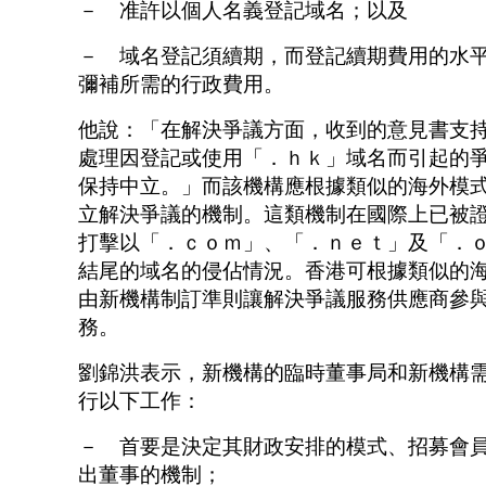
－ 准許以個人名義登記域名；以及
－ 域名登記須續期，而登記續期費用的水
彌補所需的行政費用。
他說：「在解決爭議方面，收到的意見書支
處理因登記或使用「．ｈｋ」域名而引起的
保持中立。」而該機構應根據類似的海外模
立解決爭議的機制。這類機制在國際上已被
打擊以「．ｃｏｍ」、「．ｎｅｔ」及「．
結尾的域名的侵佔情況。香港可根據類似的
由新機構制訂準則讓解決爭議服務供應商參
務。
劉錦洪表示，新機構的臨時董事局和新機構
行以下工作：
－ 首要是決定其財政安排的模式、招募會
出董事的機制；