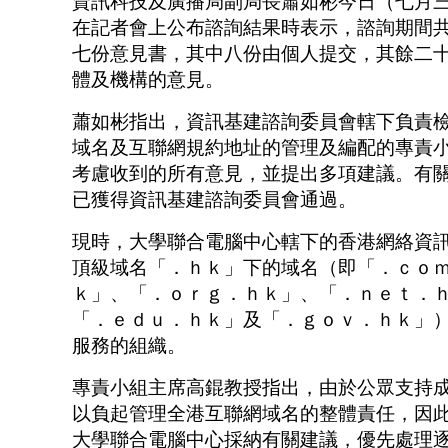
資訊科技及廣播局副局長蕭如彬今日（七月
在記者會上公布諮詢結果時表示，諮詢期間
七份意見書，其中八份由個人提交，其餘二
體及機構的意見。
蕭如彬指出，資訊基建諮詢委員會轄下負責
域名及互聯網規約地址的管理及編配的專責
考慮收到的所有意見，並提出多項建議。有
已獲得資訊基建諮詢委員會通過。
現時，大學聯合電腦中心轄下的香港網絡資
頂級域名「．ｈｋ」下的域名（即「．ｃｏ
ｋ」、「．ｏｒｇ．ｈｋ」、「．ｎｅｔ．
「．ｅｄｕ．ｈｋ」及「．ｇｏｖ．ｈｋ」
服務的組織。
專責小組主席高錕教授指出，由於公眾支持
以負起管理全港互聯網域名的整體責任，因
大學聯合電腦中心採納有關建議，優先處理