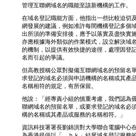
管理互聯網域名的職能至該新機構的工作。
在域名登記職能方面，他指出一些比較迫切
網發展的建議，例如准許每間機構登記多個
出所須的準備安排後，應予以落實及盡快實
亦應根據海外類似的作業模式，設立解決域
的機制，以提供有效快捷的途徑，處理因登
名而引起的爭議。
但高教授稱公眾對擬備互聯網域名的預留名
求登記的域名必須與申請機構的名稱或其產
名稱相符的規定，有所保留。
他說：「經專責小組的慎重考慮，我們認為
聯網域名的預留名單，或要求登記的域名必
構的名稱或其產品或服務的名稱相符。」
資訊科技署署長劉錦洪對大學聯合電腦中心
為香港提供以「．ｈｋ」結尾域名登記服務