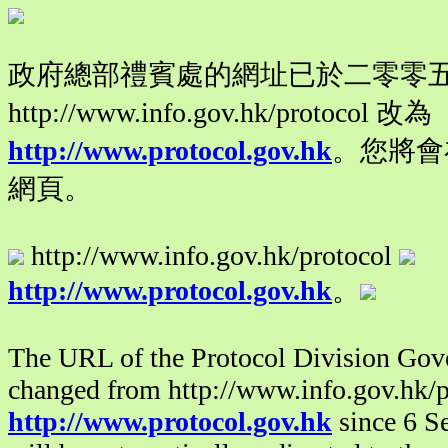
政府總部禮賓處的網址已於二零零
http://www.info.gov.hk/protocol 改為
http://www.protocol.gov.hk
。您將會
網頁。
http://www.info.gov.hk/protocol
http://www.protocol.gov.hk
。
The URL of the Protocol Division Gove
changed from http://www.info.gov.hk/p
http://www.protocol.gov.hk
since 6 S