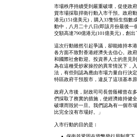
市場秩序持續受到嚴重破壞，促使政
貨市場採取捍衛行動入市干預。政府動用
港元(151億美元)，購入33隻恒生指
動中，八月二十八日(即該月份最後一
交額高達790億港元(101億美元)，創
這次行動雖然引起爭議，卻能維持本
各方面不致對香港經濟失去信心。政
和國際社會歡迎。投資界人士的意見
為在這種受炒家操控的異常情況下，
法，有些則認為應由市場力量自行決
特區政府干預股市，違反了這項基本
政府入市後，財政司司長曾蔭權曾在
們採取了務實的措施，使經濟維持健
破壞而毀於一旦。我們認為有一個市
比完全沒有市場好。」
入市行動的目的是︰
保衛並鞏固在貨幣發行局制度下