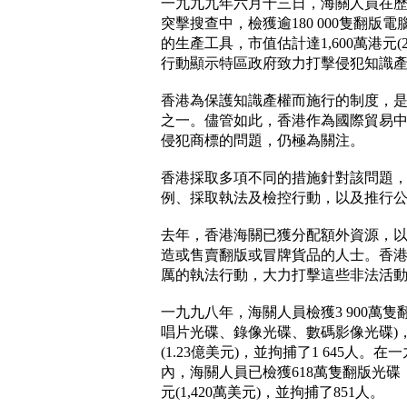
一九九九年六月十三日，海關人員在
突擊搜查中，檢獲逾180 000隻翻版
的生產工具，市值估計達1,600萬港元(
行動顯示特區政府致力打擊侵犯知識
香港為保護知識產權而施行的制度，
之一。儘管如此，香港作為國際貿易
侵犯商標的問題，仍極為關注。
香港採取多項不同的措施針對該問題
例、採取執法及檢控行動，以及推行
去年，香港海關已獲分配額外資源，
造或售賣翻版或冒牌貨品的人士。香
厲的執法行動，大力打擊這些非法活
一九九八年，海關人員檢獲3 900萬隻
唱片光碟、錄像光碟、數碼影像光碟)，
(1.23億美元)，並拘捕了1 645人。
內，海關人員已檢獲618萬隻翻版光碟，
元(1,420萬美元)，並拘捕了851人。