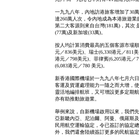
一九九八年，內地訪港旅客增加了30
達260萬人次，令內地成為本港旅遊
第二大客源則來自台灣(181萬)，其次 是
(77萬)及新加坡(33萬)。
按人均計算消費最高的五個客源市場順序是
元／836美元)、瑞士(6,330港元／811美
港元／798美元)、菲律賓(6,205港元／
(6,083港元／780 美元)。
新香港國際機場於一九九八年七月六
客運及貨運處理能力一隨之而大增，
靈活地編排航班，又可增設更多定期
亦有助推動旅遊業。
舉例來說，自新機場啟用以來，我們
亞新畿內亞、尼泊爾、阿曼、俄羅斯
民用航空運輸協定，令已簽訂的協定總
外，我們還會陸續簽訂更多的民航協