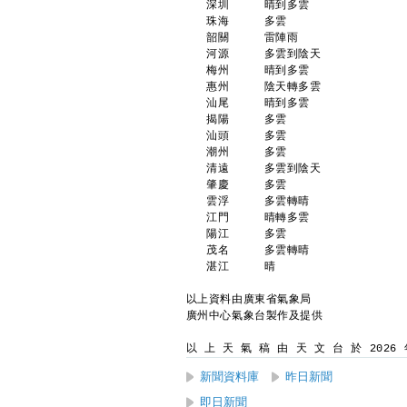
   深圳     晴到多雲             
   珠海     多雲                
   韶關     雷陣雨               
   河源     多雲到陰天            
   梅州     晴到多雲             
   惠州     陰天轉多雲            
   汕尾     晴到多雲             
   揭陽     多雲                
   汕頭     多雲                
   潮州     多雲                
   清遠     多雲到陰天            
   肇慶     多雲                
   雲浮     多雲轉晴             
   江門     晴轉多雲             
   陽江     多雲                
   茂名     多雲轉晴             
   湛江     晴                  
以上資料由廣東省氣象局
廣州中心氣象台製作及提供
以 上 天 氣 稿 由 天 文 台 於 2026 年
新聞資料庫
昨日新聞
即日新聞