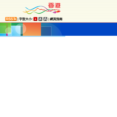
|
字型大小:
|
網頁指南