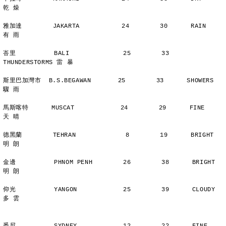
乾 燥
雅加達        JAKARTA           24        30      RAIN          
有 雨
峇里          BALI              25        33      
THUNDERSTORMS 雷 暴
斯里巴加灣市  B.S.BEGAWAN       25        33      SHOWERS       
驟 雨
馬斯喀特      MUSCAT            24        29      FINE          
天 晴
德黑蘭        TEHRAN             8        19      BRIGHT        
明 朗
金邊          PHNOM PENH        26        38      BRIGHT        
明 朗
仰光          YANGON            25        39      CLOUDY        
多 雲