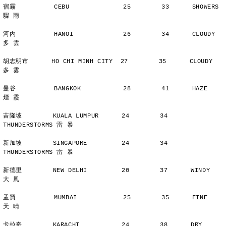
宿霧          CEBU              25        33      SHOWERS       
驟 雨
河內          HANOI             26        34      CLOUDY        
多 雲
胡志明市      HO CHI MINH CITY  27        35      CLOUDY        
多 雲
曼谷          BANGKOK           28        41      HAZE          
煙 霞
吉隆坡        KUALA LUMPUR      24        34      
THUNDERSTORMS 雷 暴
新加坡        SINGAPORE         24        34      
THUNDERSTORMS 雷 暴
新德里        NEW DELHI         20        37      WINDY         
大 風
孟買          MUMBAI            25        35      FINE          
天 晴
卡拉奇        KARACHI           24        38      DRY           