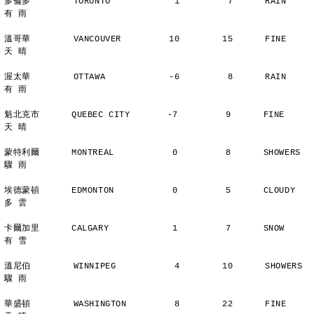
多倫多        TORONTO            1         7      RAIN          
有 雨
溫哥華        VANCOUVER         10        15      FINE          
天 晴
渥太華        OTTAWA            -6         8      RAIN          
有 雨
魁北克市      QUEBEC CITY       -7         9      FINE          
天 晴
蒙特利爾      MONTREAL           0         8      SHOWERS       
驟 雨
埃德蒙頓      EDMONTON           0         5      CLOUDY        
多 雲
卡爾加里      CALGARY            1         7      SNOW          
有 雪
溫尼伯        WINNIPEG           4        10      SHOWERS       
驟 雨
華盛頓        WASHINGTON         8        22      FINE          