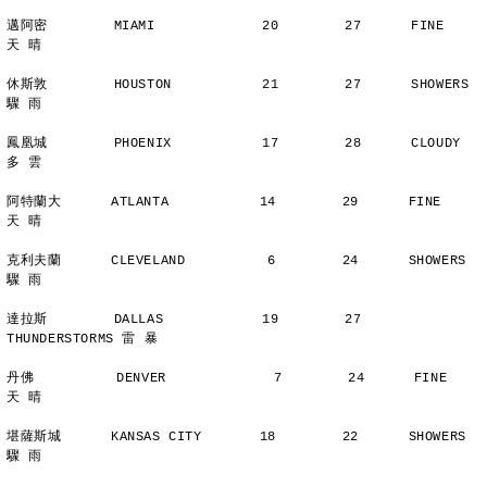
邁阿密        MIAMI             20        27      FINE          
天 晴
休斯敦        HOUSTON           21        27      SHOWERS       
驟 雨
鳳凰城        PHOENIX           17        28      CLOUDY        
多 雲
阿特蘭大      ATLANTA           14        29      FINE          
天 晴
克利夫蘭      CLEVELAND          6        24      SHOWERS       
驟 雨
達拉斯        DALLAS            19        27      
THUNDERSTORMS 雷 暴
丹佛          DENVER             7        24      FINE          
天 晴
堪薩斯城      KANSAS CITY       18        22      SHOWERS       
驟 雨