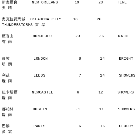
新奧爾良      NEW ORLEANS       19        28      FINE          
天 晴
奧克拉荷馬城  OKLAHOMA CITY     18        26      
THUNDERSTORMS 雷 暴
檀香山        HONOLULU          23        26      RAIN          
有 雨
倫敦          LONDON             8        14      BRIGHT        
明 朗
利茲          LEEDS              7        14      SHOWERS       
驟 雨
紐卡斯爾      NEWCASTLE          6        12      SHOWERS       
驟 雨
都柏林        DUBLIN            -1        11      SHOWERS       
驟 雨
巴黎          PARIS              6        16      CLOUDY        
多 雲