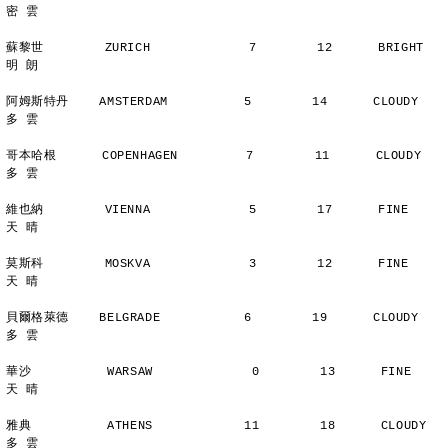
密 雲
蘇黎世        ZURICH             7        12      BRIGHT        
明 朗
阿姆斯特丹    AMSTERDAM          5        14      CLOUDY        
多 雲
哥本哈根      COPENHAGEN         7        11      CLOUDY        
多 雲
維也納        VIENNA             5        17      FINE          
天 晴
莫斯科        MOSKVA             3        12      FINE          
天 晴
貝爾格萊德    BELGRADE           6        19      CLOUDY        
多 雲
華沙          WARSAW             0        13      FINE          
天 晴
雅典          ATHENS            11        18      CLOUDY        
多 雲