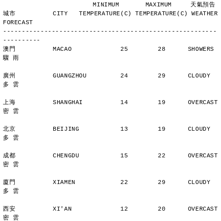
                        MINIMUM       MAXIMUM     天氣預告
城市          CITY   TEMPERATURE(C) TEMPERATURE(C) WEATHER 
FORECAST
---------------------------------------------------------
----------
澳門          MACAO             25        28      SHOWERS       
驟 雨
廣州          GUANGZHOU         24        29      CLOUDY        
多 雲
上海          SHANGHAI          14        19      OVERCAST      
密 雲
北京          BEIJING           13        19      CLOUDY        
多 雲
成都          CHENGDU           15        22      OVERCAST      
密 雲
廈門          XIAMEN            22        29      CLOUDY        
多 雲
西安          XI'AN             12        20      OVERCAST      
密 雲