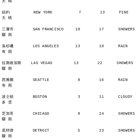
天 晴
紐約          NEW YORK           7        13      FINE          
天 晴
三藩市        SAN FRANCISCO     10        17      SHOWERS       
驟 雨
洛杉磯        LOS ANGELES       13        18      RAIN          
有 雨
拉斯維加斯    LAS VEGAS         13        22      SHOWERS       
驟 雨
西雅圖        SEATTLE            8        16      RAIN          
有 雨
波士頓        BOSTON             3        11      CLOUDY        
多 雲
芝加哥        CHICAGO            8        24      SHOWERS       
驟 雨
底特律        DETROIT            5        23      SHOWERS       
驟 雨