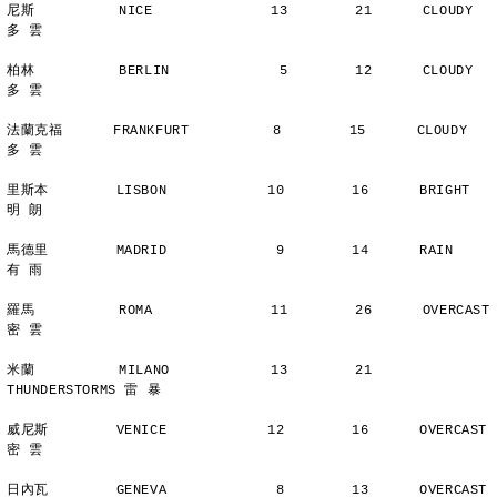
尼斯          NICE              13        21      CLOUDY        
多 雲
柏林          BERLIN             5        12      CLOUDY        
多 雲
法蘭克福      FRANKFURT          8        15      CLOUDY        
多 雲
里斯本        LISBON            10        16      BRIGHT        
明 朗
馬德里        MADRID             9        14      RAIN          
有 雨
羅馬          ROMA              11        26      OVERCAST      
密 雲
米蘭          MILANO            13        21      
THUNDERSTORMS 雷 暴
威尼斯        VENICE            12        16      OVERCAST      
密 雲
日內瓦        GENEVA             8        13      OVERCAST      