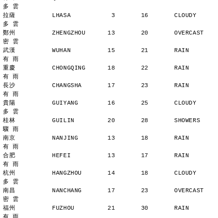
多 雲
拉薩          LHASA           3       16       CLOUDY        
多 雲
鄭州          ZHENGZHOU      13       20       OVERCAST      
密 雲
武漢          WUHAN          15       21       RAIN          
有 雨
重慶          CHONGQING      18       22       RAIN          
有 雨
長沙          CHANGSHA       17       23       RAIN          
有 雨
貴陽          GUIYANG        16       25       CLOUDY        
多 雲
桂林          GUILIN         20       28       SHOWERS       
驟 雨
南京          NANJING        13       18       RAIN          
有 雨
合肥          HEFEI          13       17       RAIN          
有 雨
杭州          HANGZHOU       14       18       CLOUDY        
多 雲
南昌          NANCHANG       17       23       OVERCAST      
密 雲
福州          FUZHOU         21       30       RAIN          
有 雨