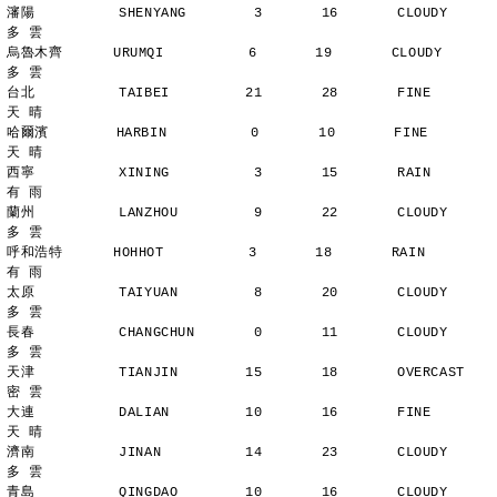
瀋陽          SHENYANG        3       16       CLOUDY        
多 雲
烏魯木齊      URUMQI          6       19       CLOUDY        
多 雲
台北          TAIBEI         21       28       FINE          
天 晴
哈爾濱        HARBIN          0       10       FINE          
天 晴
西寧          XINING          3       15       RAIN          
有 雨
蘭州          LANZHOU         9       22       CLOUDY        
多 雲
呼和浩特      HOHHOT          3       18       RAIN          
有 雨
太原          TAIYUAN         8       20       CLOUDY        
多 雲
長春          CHANGCHUN       0       11       CLOUDY        
多 雲
天津          TIANJIN        15       18       OVERCAST      
密 雲
大連          DALIAN         10       16       FINE          
天 晴
濟南          JINAN          14       23       CLOUDY        
多 雲
青島          QINGDAO        10       16       CLOUDY        