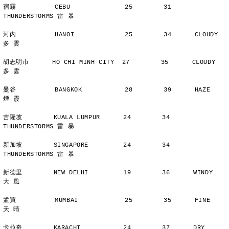
宿霧          CEBU              25        31      
THUNDERSTORMS 雷 暴
河內          HANOI             25        34      CLOUDY        
多 雲
胡志明市      HO CHI MINH CITY  27        35      CLOUDY        
多 雲
曼谷          BANGKOK           28        39      HAZE          
煙 霞
吉隆坡        KUALA LUMPUR      24        34      
THUNDERSTORMS 雷 暴
新加坡        SINGAPORE         24        34      
THUNDERSTORMS 雷 暴
新德里        NEW DELHI         19        36      WINDY         
大 風
孟買          MUMBAI            25        35      FINE          
天 晴
卡拉奇        KARACHI           24        37      DRY           