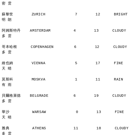
密 雲
蘇黎世        ZURICH             7        12      BRIGHT        
明 朗
阿姆斯特丹    AMSTERDAM          4        13      CLOUDY        
多 雲
哥本哈根      COPENHAGEN         6        12      CLOUDY        
多 雲
維也納        VIENNA             5        17      FINE          
天 晴
莫斯科        MOSKVA             1        11      RAIN          
有 雨
貝爾格萊德    BELGRADE           6        19      CLOUDY        
多 雲
華沙          WARSAW             0        13      FINE          
天 晴
雅典          ATHENS            11        18      CLOUDY        
多 雲