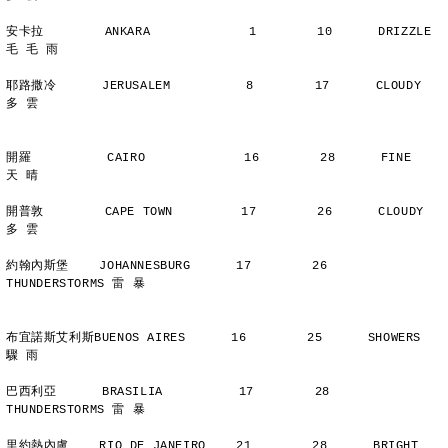
安卡拉        ANKARA             1        10      DRIZZLE    
毛 毛 雨
耶路撒冷      JERUSALEM          8        17      CLOUDY        
多 雲
開羅          CAIRO             16        28      FINE          
天 晴
開普敦        CAPE TOWN         17        26      CLOUDY        
多 雲
約翰內斯堡    JOHANNESBURG      17        26      
THUNDERSTORMS 雷 暴
布宜諾斯艾利斯BUENOS AIRES      16        25      SHOWERS       
驟 雨
巴西利亞      BRASILIA          17        28      
THUNDERSTORMS 雷 暴
里約熱內盧    RIO DE JANEIRO    21        28      BRIGHT        