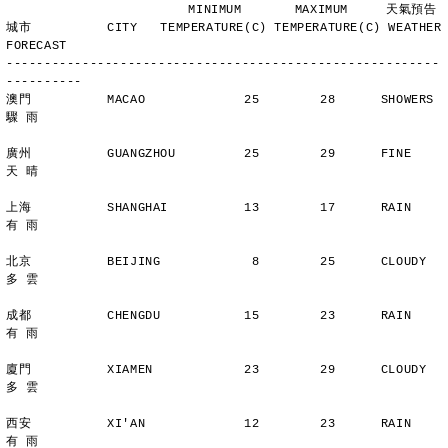
                        MINIMUM       MAXIMUM     天氣預告
城市          CITY   TEMPERATURE(C) TEMPERATURE(C) WEATHER 
FORECAST
---------------------------------------------------------
----------
澳門          MACAO             25        28      SHOWERS       
驟 雨
廣州          GUANGZHOU         25        29      FINE          
天 晴
上海          SHANGHAI          13        17      RAIN          
有 雨
北京          BEIJING            8        25      CLOUDY        
多 雲
成都          CHENGDU           15        23      RAIN          
有 雨
廈門          XIAMEN            23        29      CLOUDY        
多 雲
西安          XI'AN             12        23      RAIN          
有 雨