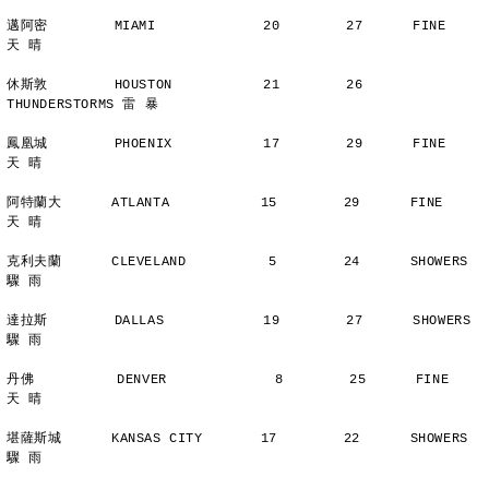
邁阿密        MIAMI             20        27      FINE          
天 晴
休斯敦        HOUSTON           21        26      
THUNDERSTORMS 雷 暴
鳳凰城        PHOENIX           17        29      FINE          
天 晴
阿特蘭大      ATLANTA           15        29      FINE          
天 晴
克利夫蘭      CLEVELAND          5        24      SHOWERS       
驟 雨
達拉斯        DALLAS            19        27      SHOWERS       
驟 雨
丹佛          DENVER             8        25      FINE          
天 晴
堪薩斯城      KANSAS CITY       17        22      SHOWERS       
驟 雨