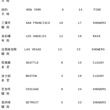
天 晴
紐約          NEW YORK           6        14      FINE          
天 晴
三藩市        SAN FRANCISCO     10        17      SHOWERS       
驟 雨
洛杉磯        LOS ANGELES       12        18      RAIN          
有 雨
拉斯維加斯    LAS VEGAS         13        23      SHOWERS       
驟 雨
西雅圖        SEATTLE            8        15      CLOUDY        
多 雲
波士頓        BOSTON             3        10      CLOUDY        
多 雲
芝加哥        CHICAGO            8        24      SHOWERS       
驟 雨
底特律        DETROIT            5        23      SHOWERS       
驟 雨