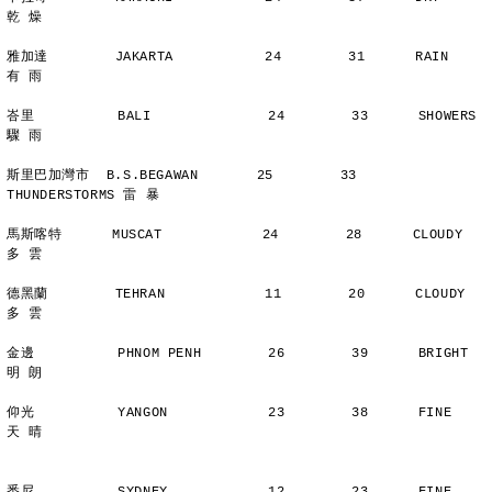
乾 燥
雅加達        JAKARTA           24        31      RAIN          
有 雨
峇里          BALI              24        33      SHOWERS       
驟 雨
斯里巴加灣市  B.S.BEGAWAN       25        33      
THUNDERSTORMS 雷 暴
馬斯喀特      MUSCAT            24        28      CLOUDY        
多 雲
德黑蘭        TEHRAN            11        20      CLOUDY        
多 雲
金邊          PHNOM PENH        26        39      BRIGHT        
明 朗
仰光          YANGON            23        38      FINE          
天 晴