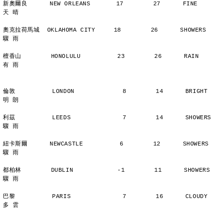
新奧爾良      NEW ORLEANS       17        27      FINE          
天 晴
奧克拉荷馬城  OKLAHOMA CITY     18        26      SHOWERS       
驟 雨
檀香山        HONOLULU          23        26      RAIN          
有 雨
倫敦          LONDON             8        14      BRIGHT        
明 朗
利茲          LEEDS              7        14      SHOWERS       
驟 雨
紐卡斯爾      NEWCASTLE          6        12      SHOWERS       
驟 雨
都柏林        DUBLIN            -1        11      SHOWERS       
驟 雨
巴黎          PARIS              7        16      CLOUDY        
多 雲