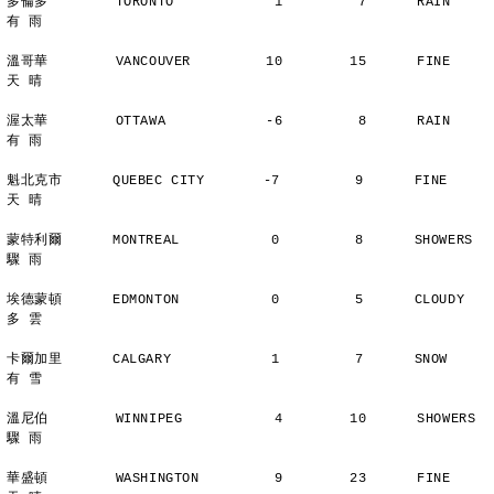
多倫多        TORONTO            1         7      RAIN          
有 雨
溫哥華        VANCOUVER         10        15      FINE          
天 晴
渥太華        OTTAWA            -6         8      RAIN          
有 雨
魁北克市      QUEBEC CITY       -7         9      FINE          
天 晴
蒙特利爾      MONTREAL           0         8      SHOWERS       
驟 雨
埃德蒙頓      EDMONTON           0         5      CLOUDY        
多 雲
卡爾加里      CALGARY            1         7      SNOW          
有 雪
溫尼伯        WINNIPEG           4        10      SHOWERS       
驟 雨
華盛頓        WASHINGTON         9        23      FINE          