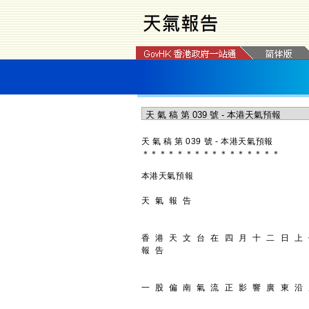
天 氣 稿 第 039 號 - 本港天氣預報
＊
＊
＊
＊
＊
＊
＊
＊
＊
＊
＊
＊
＊
＊
＊
＊
本港天氣預報
天 氣 報 告
香 港 天 文 台 在 四 月 十 二 日 上
報 告
一 股 偏 南 氣 流 正 影 響 廣 東 沿