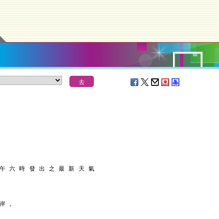
 午 六 時 發 出 之 最 新 天 氣
 岸 。