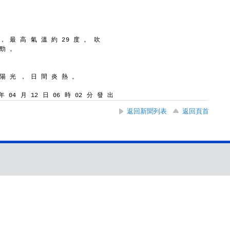
， 最 高 氣 溫 約 29 度 。 吹
 勁 。
 陽 光 ， 日 間 炎 熱 。
 04 月 12 日 06 時 02 分 發 出
返回新聞列表
返回頁首