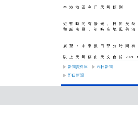
本 港 地 區 今 日 天 氣 預 測
短 暫 時 間 有 陽 光 。 日 間 炎 熱 
和 緩 南 風 ， 初 時 高 地 風 勢 清
展 望 ： 未 來 數 日 部 分 時 間 有
以 上 天 氣 稿 由 天 文 台 於 2026 年
新聞資料庫
昨日新聞
即日新聞