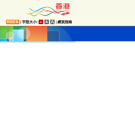
|
字型大小:
|
網頁指南