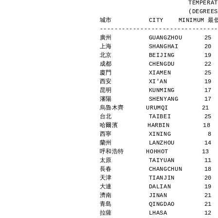
                
            
城市          CITY    MINIMUM 最低
--------------------------------
廣州          GUANGZHOU      25 
上海          SHANGHAI       20 
北京          BEIJING        19 
成都          CHENGDU        22 
廈門          XIAMEN         25 
西安          XI'AN          19 
昆明          KUNMING        17 
瀋陽          SHENYANG       17 
烏魯木齊      URUMQI         21   
台北          TAIBEI         25 
哈爾濱        HARBIN         18  
西寧          XINING          8 
蘭州          LANZHOU        14 
呼和浩特      HOHHOT         13   
太原          TAIYUAN        11 
長春          CHANGCHUN      18 
天津          TIANJIN        20 
大連          DALIAN         19 
濟南          JINAN          21 
青島          QINGDAO        21 
拉薩          LHASA          12 