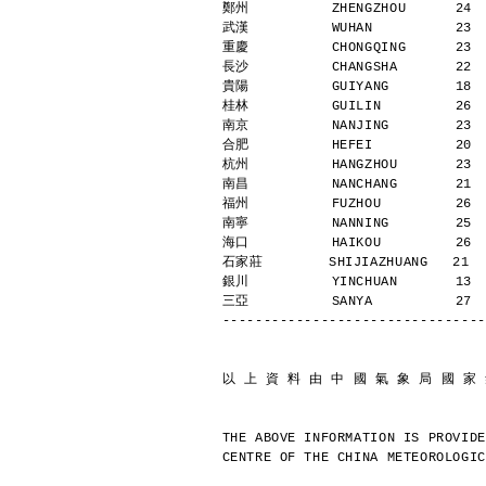
鄭州          ZHENGZHOU      24 
武漢          WUHAN          23 
重慶          CHONGQING      23 
長沙          CHANGSHA       22 
貴陽          GUIYANG        18 
桂林          GUILIN         26 
南京          NANJING        23 
合肥          HEFEI          20 
杭州          HANGZHOU       23 
南昌          NANCHANG       21 
福州          FUZHOU         26 
南寧          NANNING        25 
海口          HAIKOU         26 
石家莊        SHIJIAZHUANG   21  
銀川          YINCHUAN       13 
三亞          SANYA          27 
--------------------------------
以 上 資 料 由 中 國 氣 象 局 國 家
THE ABOVE INFORMATION IS PROVIDE
CENTRE OF THE CHINA METEOROLOGIC