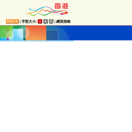
|
字型大小:
|
網頁指南