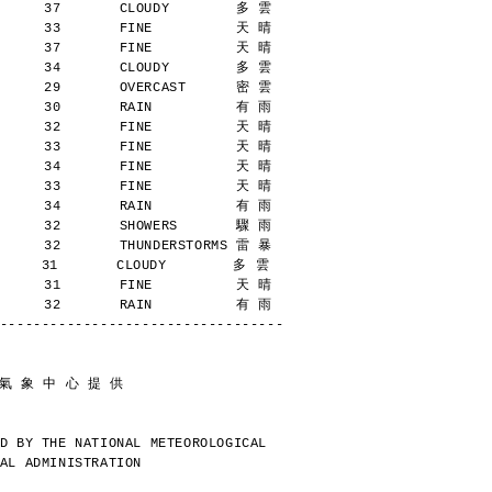
      37       CLOUDY        多 雲
      33       FINE          天 晴
      37       FINE          天 晴
      34       CLOUDY        多 雲
      29       OVERCAST      密 雲
      30       RAIN          有 雨
      32       FINE          天 晴
      33       FINE          天 晴
      34       FINE          天 晴
      33       FINE          天 晴
      34       RAIN          有 雨
      32       SHOWERS       驟 雨
      32       THUNDERSTORMS 雷 暴
     31       CLOUDY        多 雲
      31       FINE          天 晴
      32       RAIN          有 雨
----------------------------------
 氣 象 中 心 提 供
D BY THE NATIONAL METEOROLOGICAL
AL ADMINISTRATION