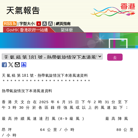
|
字型大小:
|
網頁指南
天 氣 稿 第 181 號 - 熱帶氣旋情況下本港風速資料
＊
＊
＊
＊
＊
＊
＊
＊
＊
＊
＊
＊
＊
＊
＊
＊
＊
＊
＊
＊
＊
＊
＊
熱帶氣旋情況下本港風速資料
香 港 天 文 台 在 2025 年 6 月 15 日 下 午 2 時 31 分 至 下
午 3 時 30 分 於 各 區 錄 得 強 風 或 以 上 的 風 速 如 下 :
最 高 持 續 風 速 達 烈 風 (8-9 級 風 )         最 高 陣 風
昂 坪            64 公 里 / 小 時                  80 公 里 
/ 小 時