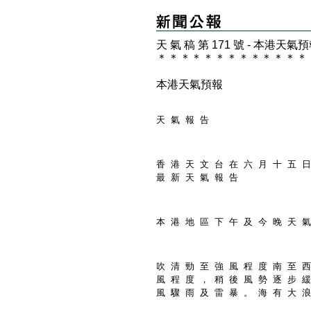
天 氣 稿 第 171 號 - 本港天氣
＊
＊
＊
＊
＊
＊
＊
＊
＊
＊
＊
＊
＊
本港天氣預報
天 氣 報 告
香 港 天 文 台 在 六 月 十 五 日
最 新 天 氣 報 告
本 港 地 區 下 午 及 今 晚 天 氣
吹 清 勁 至 強 風 程 度 南 至 西
風 程 度 ， 稍 後 風 勢 逐 步 緩
風 驟 雨 及 雷 暴 。 海 有 大 浪