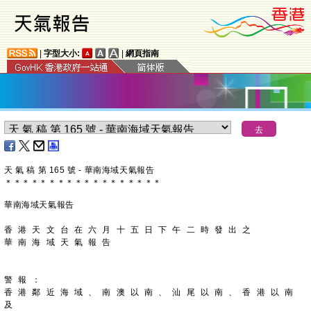
|
字型大小:
|
網頁指南
天 氣 稿 第 165 號 - 華南海域天氣報告
＊
＊
＊
＊
＊
＊
＊
＊
＊
＊
＊
＊
＊
＊
＊
＊
＊
＊
華南海域天氣報告
香 港 天 文 台 在 六 月 十 五 日 下 午 二 時 發 出 之
華 南 海 域 天 氣 報 告
警 報 ：
香 港 鄰 近 海 域 、 南 澳 以 南 、 汕 尾 以 南 、 香 港 以 南 
及