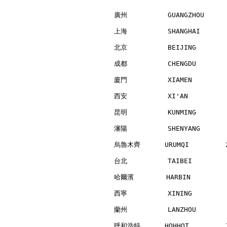
廣州          GUANGZHOU     
上海          SHANGHAI      
北京          BEIJING       
成都          CHENGDU       
廈門          XIAMEN        
西安          XI'AN         
昆明          KUNMING       
瀋陽          SHENYANG      
烏魯木齊      URUMQI         2
台北          TAIBEI        
哈爾濱        HARBIN         
西寧          XINING        
蘭州          LANZHOU       
呼和浩特      HOHHOT         1