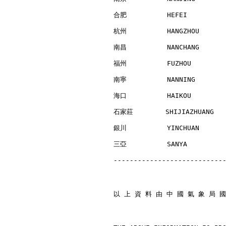
合肥          HEFEI         
杭州          HANGZHOU      
南昌          NANCHANG      
福州          FUZHOU        
南寧          NANNING       
海口          HAIKOU        
石家莊        SHIJIAZHUANG   
銀川          YINCHUAN      
三亞          SANYA         
---------------------------
以 上 資 料 由 中 國 氣 象 局 國