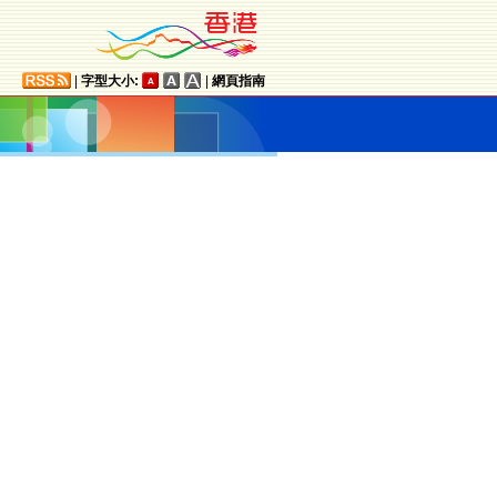
|
字型大小:
|
網頁指南