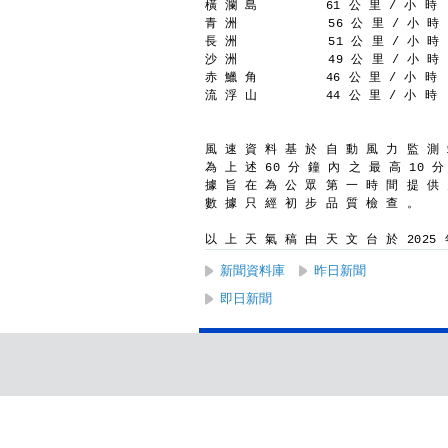
橫 瀾 島         61 公 里 / 小 時  
青 洲            56 公 里 / 小 時 
長 洲            51 公 里 / 小 時 
沙 洲            49 公 里 / 小 時 
赤 鱲 角         46 公 里 / 小 時  
流 浮 山         44 公 里 / 小 時  
風 速 資 料 基 於 自 動 風 力 監 測
為 上 述 60 分 鐘 內 之 最 高 10 
據 旨 在 為 公 眾 第 一 時 間 提 供
數 據 只 經 初 步 品 質 檢 查 。
以 上 天 氣 稿 由 天 文 台 於 2025 年
新聞資料庫
昨日新聞
即日新聞