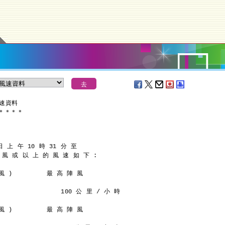
風速資料
＊
＊
＊
＊
日 上 午 10 時 31 分 至
 風 或 以 上 的 風 速 如 下 :
 )         最 高 陣 風
                100 公 里 / 小 時
 )         最 高 陣 風