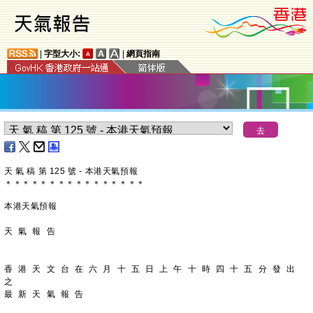
|
字型大小:
|
網頁指南
天 氣 稿 第 125 號 - 本港天氣預報
＊
＊
＊
＊
＊
＊
＊
＊
＊
＊
＊
＊
＊
＊
＊
＊
本港天氣預報
天 氣 報 告
香 港 天 文 台 在 六 月 十 五 日 上 午 十 時 四 十 五 分 發 出 
之
最 新 天 氣 報 告