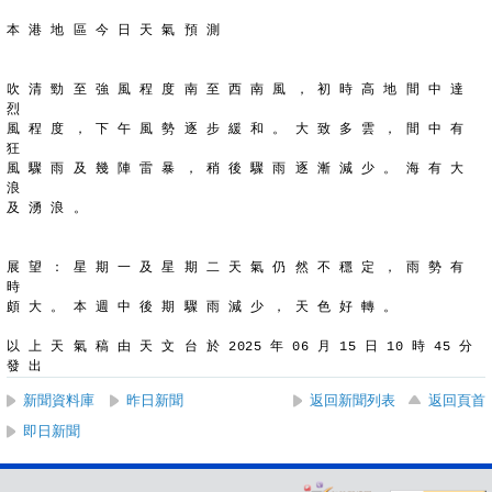
本 港 地 區 今 日 天 氣 預 測
吹 清 勁 至 強 風 程 度 南 至 西 南 風 ， 初 時 高 地 間 中 達 
烈
風 程 度 ， 下 午 風 勢 逐 步 緩 和 。 大 致 多 雲 ， 間 中 有 
狂
風 驟 雨 及 幾 陣 雷 暴 ， 稍 後 驟 雨 逐 漸 減 少 。 海 有 大 
浪
及 湧 浪 。
展 望 ： 星 期 一 及 星 期 二 天 氣 仍 然 不 穩 定 ， 雨 勢 有 
時
頗 大 。 本 週 中 後 期 驟 雨 減 少 ， 天 色 好 轉 。
以 上 天 氣 稿 由 天 文 台 於 2025 年 06 月 15 日 10 時 45 分 
發 出
新聞資料庫
昨日新聞
返回新聞列表
返回頁首
即日新聞