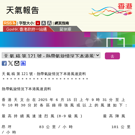
|
字型大小:
|
網頁指南
天 氣 稿 第 121 號 - 熱帶氣旋情況下本港風速資料
＊
＊
＊
＊
＊
＊
＊
＊
＊
＊
＊
＊
＊
＊
＊
＊
＊
＊
＊
＊
＊
＊
＊
熱帶氣旋情況下本港風速資料
香 港 天 文 台 在 2025 年 6 月 15 日 上 午 9 時 31 分 至 上
午 10 時 30 分 於 各 區 錄 得 強 風 或 以 上 的 風 速 如 下 :
最 高 持 續 風 速 達 烈 風 (8-9 級 風 )         最 高 陣 風
昂 坪            83 公 里 / 小 時                 101 公 里 
/ 小 時