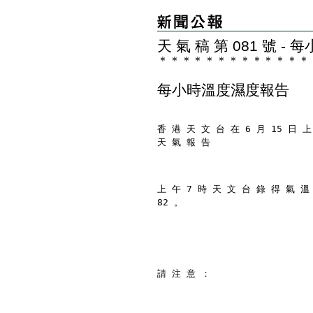
天 氣 稿 第 081 號 
＊
＊
＊
＊
＊
＊
＊
＊
＊
＊
＊
＊
＊
每小時溫度濕度報告
香 港 天 文 台 在 6 月 15 日 上
天 氣 報 告
上 午 7 時 天 文 台 錄 得 氣 溫
82 。
請 注 意 ：