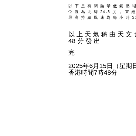
以 下 是 有 關 熱 帶 低 氣 壓 蝴
位 置 為 北 緯 24.5 度 ， 東 經
最 高 持 續 風 速 為 每 小 時 5
以 上 天 氣 稿 由 天 文 台
48 分 發 出
完
2025年6月15日（星期
香港時間7時48分