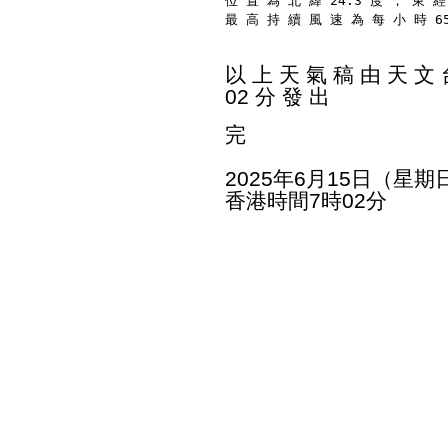
位 置 為 北 緯 24.3 度 ， 東 經
最 高 持 續 風 速 為 每 小 時 6
以 上 天 氣 稿 由 天 文 台
02 分 發 出
完
2025年6月15日（星期
香港時間7時02分