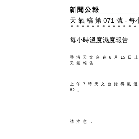
天 氣 稿 第 071 號 
＊
＊
＊
＊
＊
＊
＊
＊
＊
＊
＊
＊
＊
每小時溫度濕度報告
香 港 天 文 台 在 6 月 15 日 上
天 氣 報 告
上 午 7 時 天 文 台 錄 得 氣 溫
82 。
請 注 意 ：