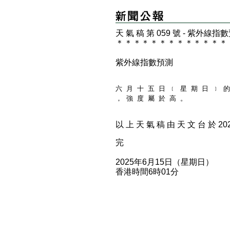
天 氣 稿 第 059 號 - 紫外線指
＊
＊
＊
＊
＊
＊
＊
＊
＊
＊
＊
＊
＊
紫外線指數預測
六 月 十 五 日 ﹝ 星 期 日 ﹞ 的
， 強 度 屬 於 高 。
以 上 天 氣 稿 由 天 文 台 於 2025
完
2025年6月15日（星期日）
香港時間6時01分