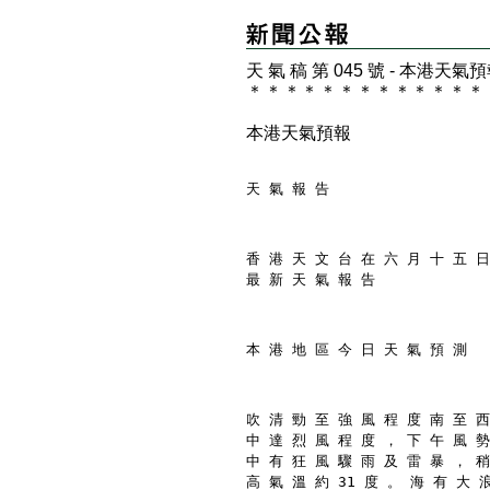
天 氣 稿 第 045 號 - 本港天氣
＊
＊
＊
＊
＊
＊
＊
＊
＊
＊
＊
＊
＊
本港天氣預報
天 氣 報 告
香 港 天 文 台 在 六 月 十 五 日
最 新 天 氣 報 告
本 港 地 區 今 日 天 氣 預 測
吹 清 勁 至 強 風 程 度 南 至 西
中 達 烈 風 程 度 ， 下 午 風 勢
中 有 狂 風 驟 雨 及 雷 暴 ， 稍
高 氣 溫 約 31 度 。 海 有 大 