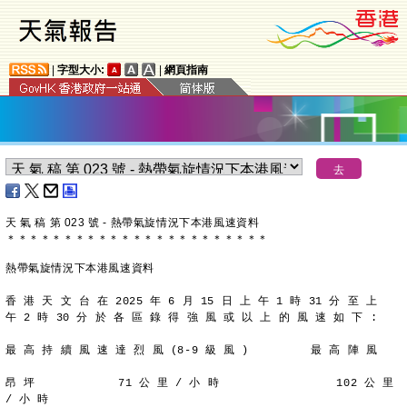
|
字型大小:
|
網頁指南
天 氣 稿 第 023 號 - 熱帶氣旋情況下本港風速資料
＊
＊
＊
＊
＊
＊
＊
＊
＊
＊
＊
＊
＊
＊
＊
＊
＊
＊
＊
＊
＊
＊
＊
熱帶氣旋情況下本港風速資料
香 港 天 文 台 在 2025 年 6 月 15 日 上 午 1 時 31 分 至 上
午 2 時 30 分 於 各 區 錄 得 強 風 或 以 上 的 風 速 如 下 :
最 高 持 續 風 速 達 烈 風 (8-9 級 風 )         最 高 陣 風
昂 坪            71 公 里 / 小 時                 102 公 里 
/ 小 時