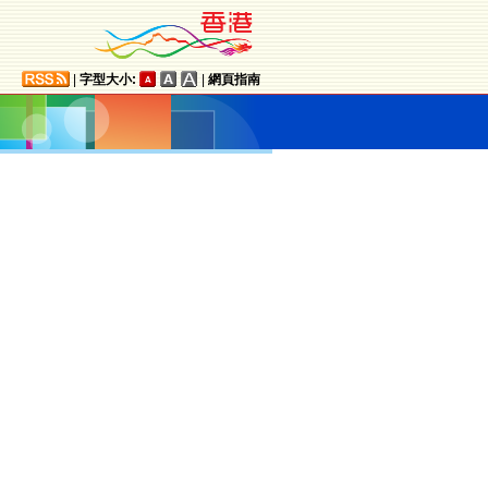
|
字型大小:
|
網頁指南