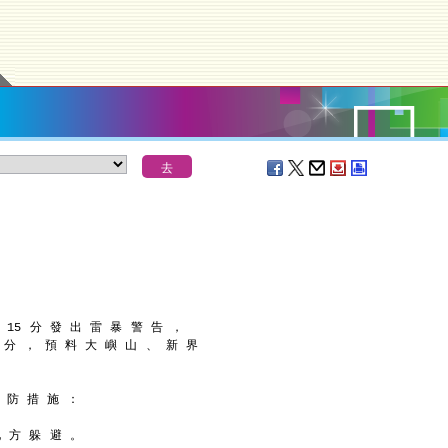
時 15 分 發 出 雷 暴 警 告 ，
0 分 ， 預 料 大 嶼 山 、 新 界
 防 措 施 ：
地 方 躲 避 。