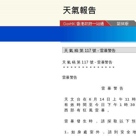
天 氣 稿 第 117 號 - 雷暴警告
＊
＊
＊
＊
＊
＊
＊
＊
＊
＊
＊
＊
＊
＊
雷暴警告
                 雷 暴 警 告
天 文 台 在 6 月 14 日 上 午 11 
有 效 時 間 至 今 日 下 午 1 時 3
西 部 有 狂 風 雷 暴 。
雷 暴 發 生 時 ， 請 採 取 以 下 預
1. 如 身 處 室 外 ， 請 到 安 全 