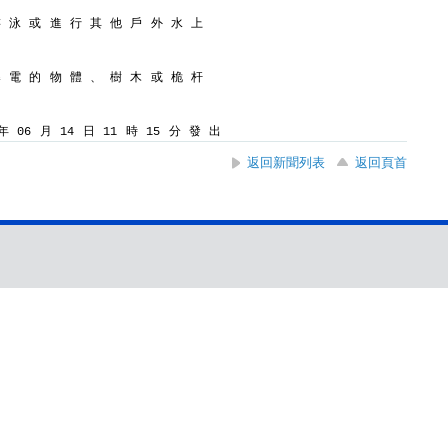
游 泳 或 進 行 其 他 戶 外 水 上
導 電 的 物 體 、 樹 木 或 桅 杆
 06 月 14 日 11 時 15 分 發 出
返回新聞列表
返回頁首