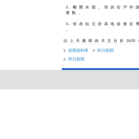
2. 離 開 水 面 。 切 勿 在 戶 外 
運 動 。
3. 切 勿 站 立 於 高 地 或 接 近 
。
以 上 天 氣 稿 由 天 文 台 於 2025 年
新聞資料庫
昨日新聞
即日新聞