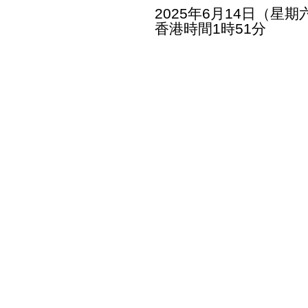
2025年6月14日（星期
香港時間1時51分