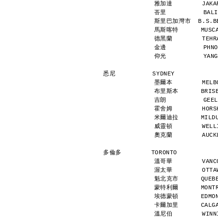
雅加達        JAKAR
峇里          BALI
斯里巴加灣市  B.S.BEG
馬斯喀特      MUSCAT
德黑蘭        TEHRA
金邊          PHNO
仰光          YANG
悉尼          SYDNEY           
墨爾本        MELBO
布里斯本      BRISBA
吉朗          GEEL
霍舍姆        HORSH
米爾迪拉      MILDUR
威靈頓        WELLI
奧克蘭        AUCKL
多倫多        TORONTO           
溫哥華        VANCO
渥太華        OTTAW
魁北克市      QUEBEC
蒙特利爾      MONTRE
埃德蒙頓      EDMONT
卡爾加里      CALGAR
溫尼伯        WINNI