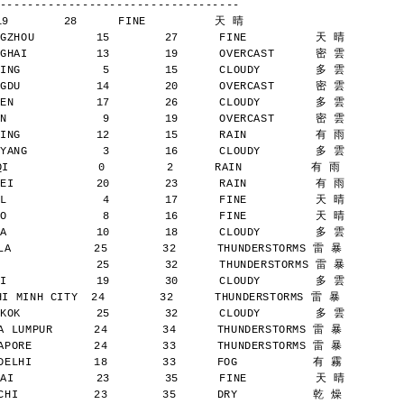
-----------------------------------
19        28      FINE          天 晴
GZHOU         15        27      FINE          天 晴
GHAI          13        19      OVERCAST      密 雲
ING            5        15      CLOUDY        多 雲
GDU           14        20      OVERCAST      密 雲
EN            17        26      CLOUDY        多 雲
N              9        19      OVERCAST      密 雲
ING           12        15      RAIN          有 雨
YANG           3        16      CLOUDY        多 雲
             0         2      RAIN          有 雨
EI            20        23      RAIN          有 雨
L              4        17      FINE          天 晴
O              8        16      FINE          天 晴
A             10        18      CLOUDY        多 雲
A            25        32      THUNDERSTORMS 雷 暴
              25        32      THUNDERSTORMS 雷 暴
I             19        30      CLOUDY        多 雲
 MINH CITY  24        32      THUNDERSTORMS 雷 暴
KOK           25        32      CLOUDY        多 雲
 LUMPUR      24        34      THUNDERSTORMS 雷 暴
PORE         24        33      THUNDERSTORMS 雷 暴
ELHI         18        33      FOG           有 霧
AI            23        35      FINE          天 晴
HI           23        35      DRY           乾 燥