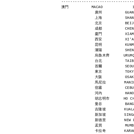
--------------------------------
澳門          MACAO             
廣州          GUAN
上海          SHAN
北京          BEIJ
成都          CHEN
廈門          XIAM
西安          XI'A
昆明          KUNM
瀋陽          SHEN
烏魯木齊      URUMQI
台北          TAIB
首爾          SEOU
東京          TOKY
大阪          OSAK
馬尼拉        MANIL
宿霧          CEBU
河內          HANO
胡志明市      HO CHI
曼谷          BANG
吉隆坡        KUALA
新加坡        SINGA
新德里        NEW D
孟買          MUMB
卡拉奇        KARAC