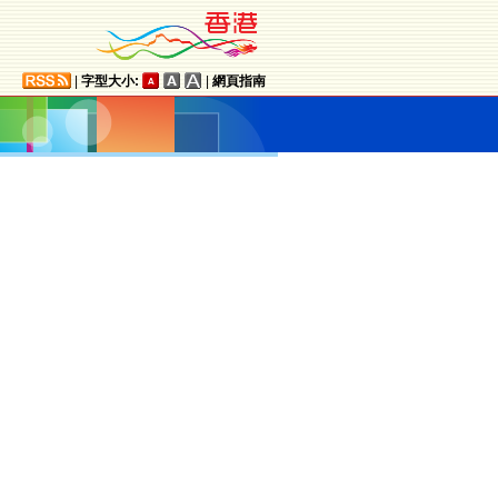
|
字型大小:
|
網頁指南