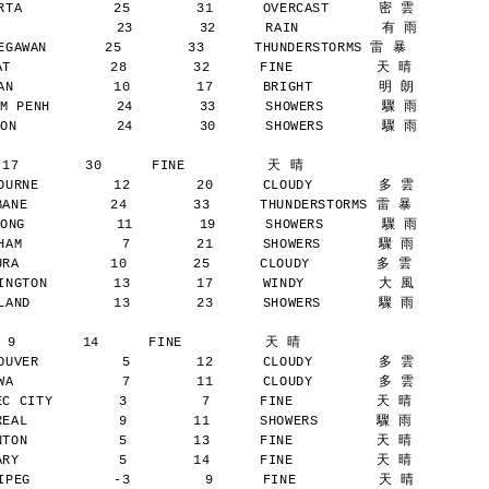
TA           25        31      OVERCAST      密 雲
              23        32      RAIN          有 雨
AWAN       25        33      THUNDERSTORMS 雷 暴
            28        32      FINE          天 晴
N            10        17      BRIGHT        明 朗
M PENH        24        33      SHOWERS       驟 雨
ON            24        30      SHOWERS       驟 雨
 17        30      FINE          天 晴
URNE         12        20      CLOUDY        多 雲
NE          24        33      THUNDERSTORMS 雷 暴
ONG           11        19      SHOWERS       驟 雨
AM            7        21      SHOWERS       驟 雨
A           10        25      CLOUDY        多 雲
NGTON        13        17      WINDY         大 風
AND          13        23      SHOWERS       驟 雨
 9        14      FINE          天 晴
UVER          5        12      CLOUDY        多 雲
A             7        11      CLOUDY        多 雲
 CITY        3         7      FINE          天 晴
AL           9        11      SHOWERS       驟 雨
ON           5        13      FINE          天 晴
Y            5        14      FINE          天 晴
PEG          -3         9      FINE          天 晴