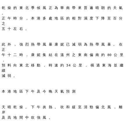
乾 燥 的 東 北 季 候 風 正 為 華 南 帶 來 普 遍 晴 朗 的 天 氣 
。
正 午 時 分 ， 本 港 多 處 地 區 的 相 對 濕 度 下 降 至 百 分 
之
五 十 左 右 。
此 外 ， 強 烈 熱 帶 風 暴 康 妮 已 減 弱 為 熱 帶 風 暴 。 在 
正
午 十 二 時 ， 康 妮 集 結 在 溫 州 之 東 南 偏 南 約 80 公 里 
，
預 料 向 東 北 移 動 ， 時 速 約 34 公 里 ， 橫 過 東 海 並 繼 
續
減 弱 。
本 港 地 區 下 午 及 今 晚 天 氣 預 測
天 晴 乾 燥 。 下 午 炎 熱 。 吹 和 緩 至 清 勁 偏 北 風 ， 離 
岸
及 高 地 間 中 吹 強 風 。