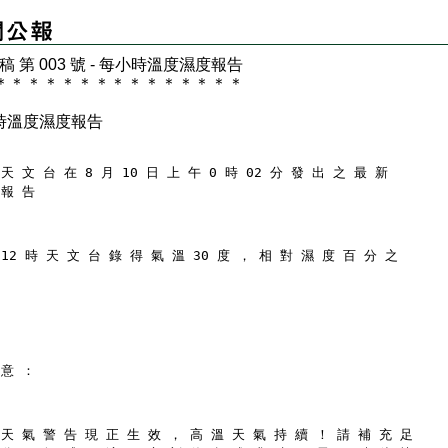
 稿 第 003 號 - 每小時溫度濕度報告
＊
＊
＊
＊
＊
＊
＊
＊
＊
＊
＊
＊
＊
＊
＊
時溫度濕度報告
天 文 台 在 8 月 10 日 上 午 0 時 02 分 發 出 之 最 新
 報 告
12 時 天 文 台 錄 得 氣 溫 30 度 ， 相 對 濕 度 百 分 之
 意 ：
 天 氣 警 告 現 正 生 效 ， 高 溫 天 氣 持 續 ！ 請 補 充 足