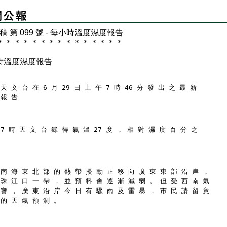
 稿 第 099 號 - 每小時溫度濕度報告
＊
＊
＊
＊
＊
＊
＊
＊
＊
＊
＊
＊
＊
＊
＊
時溫度濕度報告
天 文 台 在 6 月 29 日 上 午 7 時 46 分 發 出 之 最 新
 報 告
 7 時 天 文 台 錄 得 氣 溫 27 度 ， 相 對 濕 度 百 分 之
 南 海 東 北 部 的 熱 帶 擾 動 正 移 向 廣 東 東 部 沿 岸 ，
 珠 江 口 一 帶 ， 並 預 料 會 逐 漸 減 弱 。 但 受 西 南 氣
 響 ， 廣 東 沿 岸 今 日 有 驟 雨 及 雷 暴 ， 市 民 請 留 意
 的 天 氣 預 測 。