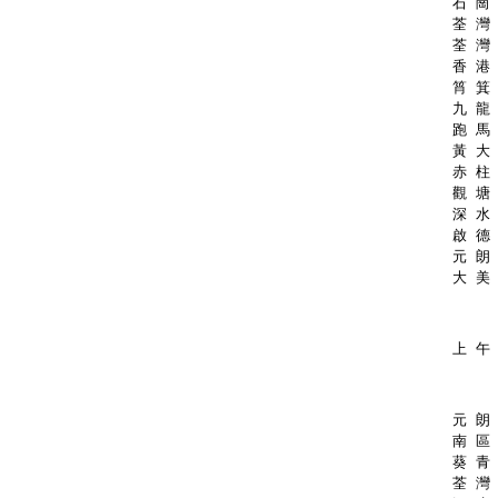
石 崗 
荃 灣 
荃 灣 
香 港 
筲 箕 
九 龍 
跑 馬 
黃 大 
赤 柱 
觀 塘 
深 水 
啟 德 
元 朗 
大 美 
上 午 
元 朗 
南 區 
葵 青 
荃 灣 