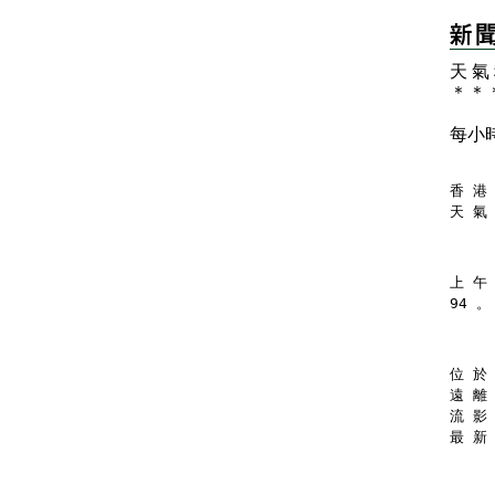
天 氣
＊
＊
每小
香 港 
天 氣
上 午
94 。
位 於
遠 離
流 影
最 新