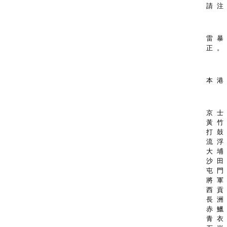
請 注
雷 暴 
正 。
本 港
京 士 
黃 竹 
打 鼓 
流 浮 
大 埔 
沙 田 
屯 門 
將 軍 
西 貢 
長 洲 
赤 鱲 
青 衣 