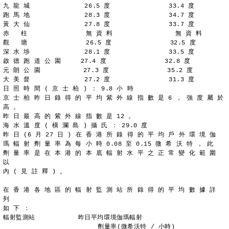
九 龍 城              26.5 度               33.4 度
跑 馬 地              28.3 度               34.7 度
黃 大 仙              27.8 度               33.7 度
赤   柱               無 資 料                無 資 料
觀   塘               26.5 度               32.5 度
深 水 埗              28.1 度               33.5 度
啟 德 跑 道 公 園     27.4 度               32.8 度
元 朗 公 園           27.3 度               35.2 度
大 美 督              27.2 度               31.3 度
日 照 時 間 ( 京 士 柏 ) ： 9.8 小 時
京 士 柏 昨 日 錄 得 的 平 均 紫 外 線 指 數 是 6 ， 強 度 屬 於
高 。
昨 日 最 高 的 紫 外 線 指 數 是 12 。
海 水 溫 度 ( 橫 瀾 島 ) 攝 氏 ： 29.0 度
昨 日 (6 月 27 日 ) 在 香 港 所 錄 得 的 平 均 戶 外 環 境 伽
瑪 輻 射 劑 量 率 為 每 小 時 0.08 至 0.15 微 希 沃 特 ， 此
劑 量 率 是 在 本 港 的 本 底 輻 射 水 平 之 正 常 變 化 範 圍 
以
內 ( 見 註 釋 ) 。
在 香 港 各 地 區 的 輻 射 監 測 站 所 錄 得 的 平 均 數 據 詳 
列
如 下 ：
輻射監測站           昨日平均環境伽瑪輻射
	                 劑量率(微希沃特 / 小時)