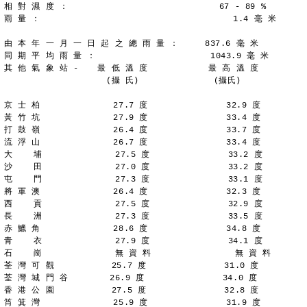
相 對 濕 度 ：                             67 - 89 %
雨 量 ：                                     1.4 毫 米
由 本 年 一 月 一 日 起 之 總 雨 量 ：     837.6 毫 米
同 期 平 均 雨 量 ：                      1043.9 毫 米
其 他 氣 象 站 - 　 最 低 溫 度 　         最 高 溫 度
　 　 　 　 　   　 　(攝 氏)　　 　   　 　 (攝氏)
京 士 柏              27.7 度               32.9 度
黃 竹 坑              27.9 度               33.4 度
打 鼓 嶺              26.4 度               33.7 度
流 浮 山              26.7 度               33.4 度
大    埔              27.5 度               33.2 度
沙    田              27.0 度               33.2 度
屯    門              27.3 度               33.1 度
將 軍 澳              26.4 度               32.3 度
西    貢              27.5 度               32.9 度
長    洲              27.3 度               33.5 度
赤 鱲 角              28.6 度               34.8 度
青    衣              27.9 度               34.1 度
石    崗              無 資 料                無 資 料
荃 灣 可 觀           25.7 度               31.0 度
荃 灣 城 門 谷        26.9 度               34.0 度
香 港 公 園           27.5 度               32.8 度
筲 箕 灣              25.9 度               31.9 度