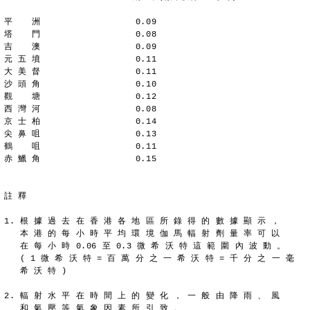
平  　洲                  0.09
塔  　門                  0.08
吉　  澳                  0.09
元 五 墳                  0.11
大 美 督                  0.11
沙 頭 角                  0.10
觀  　塘                  0.12
西 灣 河                  0.08
京 士 柏                  0.14
尖 鼻 咀                  0.13
鶴  　咀                  0.11
赤 鱲 角                  0.15
註 釋
1. 根 據 過 去 在 香 港 各 地 區 所 錄 得 的 數 據 顯 示 ，
   本 港 的 每 小 時 平 均 環 境 伽 馬 輻 射 劑 量 率 可 以
   在 每 小 時 0.06 至 0.3 微 希 沃 特 這 範 圍 內 波 動 。
   ( 1 微 希 沃 特 = 百 萬 分 之 一 希 沃 特 = 千 分 之 一 毫
   希 沃 特 )
2. 輻 射 水 平 在 時 間 上 的 變 化 ， 一 般 由 降 雨 、 風
   和 氣 壓 等 氣 象 因 素 所 引 致 。