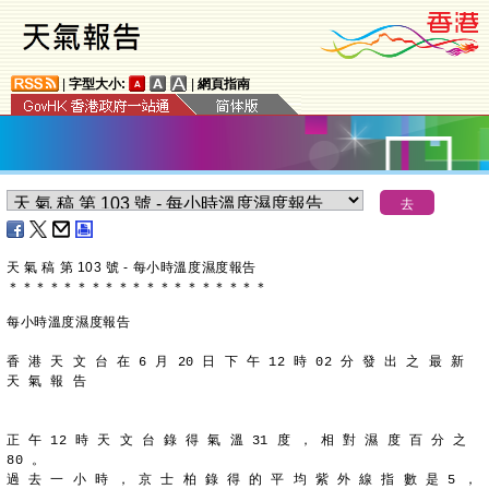
|
字型大小:
|
網頁指南
天 氣 稿 第 103 號 - 每小時溫度濕度報告
＊
＊
＊
＊
＊
＊
＊
＊
＊
＊
＊
＊
＊
＊
＊
＊
＊
＊
＊
每小時溫度濕度報告
香 港 天 文 台 在 6 月 20 日 下 午 12 時 02 分 發 出 之 最 新
天 氣 報 告
正 午 12 時 天 文 台 錄 得 氣 溫 31 度 ， 相 對 濕 度 百 分 之
80 。
過 去 一 小 時 ， 京 士 柏 錄 得 的 平 均 紫 外 線 指 數 是 5 ，