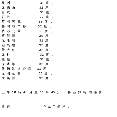
長 洲               31 度 ，
赤 鱲 角            32 度 ，
青 衣               31 度 ，
石 崗               // 度 ，
荃 灣 可 觀         30 度 ，
荃 灣 城 門 谷      32 度 ，
香 港 公 園         30 度 ，
筲 箕 灣            30 度 ，
九 龍 城            31 度 ，
跑 馬 地            32 度 ，
黃 大 仙            32 度 ，
赤 柱               31 度 ，
觀 塘               31 度 ，
深 水 埗            32 度 ，
啟 德 跑 道 公 園   31 度 ，
元 朗 公 園         33 度 ，
大 美 督            32 度 。
上 午 10 時 45 分 至 11 時 45 分 ， 各 區 錄 得 雨 量 如 下 ：
西 貢                 0 至 2 毫 米 。