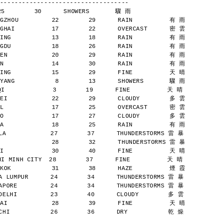
-----------------------------------
25        30      SHOWERS       驟 雨
GZHOU         22        29      RAIN          有 雨
GHAI          17        22      OVERCAST      密 雲
ING           13        18      RAIN          有 雨
GDU           18        26      RAIN          有 雨
EN            20        29      RAIN          有 雨
N             14        30      RAIN          有 雨
ING           15        29      FINE          天 晴
YANG           8        13      SHOWERS       驟 雨
             3        19      FINE          天 晴
EI            22        29      CLOUDY        多 雲
L             17        25      OVERCAST      密 雲
O             17        27      CLOUDY        多 雲
A             18        25      RAIN          有 雨
A            27        37      THUNDERSTORMS 雷 暴
              28        32      THUNDERSTORMS 雷 暴
I             30        40      FINE          天 晴
 MINH CITY  28        37      FINE          天 晴
KOK           31        38      HAZE          煙 霞
 LUMPUR      24        34      THUNDERSTORMS 雷 暴
PORE         24        34      THUNDERSTORMS 雷 暴
ELHI         23        40      CLOUDY        多 雲
AI            28        39      FINE          天 晴
HI           26        36      DRY           乾 燥