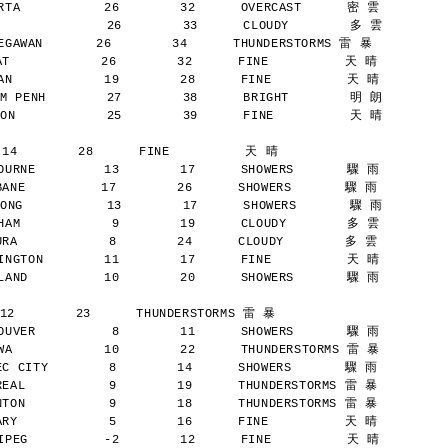
TA           26        32      OVERCAST      密 雲
              26        33      CLOUDY        多 雲
AWAN       26        34      THUNDERSTORMS 雷 暴
            26        32      FINE          天 晴
N            19        28      FINE          天 晴
M PENH        27        38      BRIGHT        明 朗
ON            25        39      FINE          天 晴
 14        28      FINE          天 晴
URNE         13        17      SHOWERS       驟 雨
NE          17        26      SHOWERS       驟 雨
ONG           13        17      SHOWERS       驟 雨
AM            9        19      CLOUDY        多 雲
A            8        24      CLOUDY        多 雲
NGTON        11        17      FINE          天 晴
AND          10        20      SHOWERS       驟 雨
12        23      THUNDERSTORMS 雷 暴
UVER          8        11      SHOWERS       驟 雨
A            10        22      THUNDERSTORMS 雷 暴
 CITY        8        14      SHOWERS       驟 雨
AL           9        19      THUNDERSTORMS 雷 暴
ON           9        18      THUNDERSTORMS 雷 暴
Y            5        16      FINE          天 晴
PEG          -2        12      FINE          天 晴