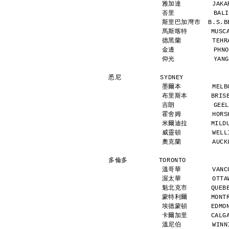
雅加達        JAKAR
峇里          BALI
斯里巴加灣市  B.S.BEG
馬斯喀特      MUSCAT
德黑蘭        TEHRA
金邊          PHNO
仰光          YANG
悉尼          SYDNEY           
墨爾本        MELBO
布里斯本      BRISBA
吉朗          GEEL
霍舍姆        HORSH
米爾迪拉      MILDUR
威靈頓        WELLI
奧克蘭        AUCKL
多倫多        TORONTO           
溫哥華        VANCO
渥太華        OTTAW
魁北克市      QUEBEC
蒙特利爾      MONTRE
埃德蒙頓      EDMONT
卡爾加里      CALGAR
溫尼伯        WINNI