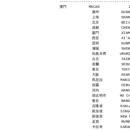
--------------------------------
澳門          MACAO             
廣州          GUAN
上海          SHAN
北京          BEIJ
成都          CHEN
廈門          XIAM
西安          XI'A
昆明          KUNM
瀋陽          SHEN
烏魯木齊      URUMQI
台北          TAIB
首爾          SEOU
東京          TOKY
大阪          OSAK
馬尼拉        MANIL
宿霧          CEBU
河內          HANO
胡志明市      HO CHI
曼谷          BANG
吉隆坡        KUALA
新加坡        SINGA
新德里        NEW D
孟買          MUMB
卡拉奇        KARAC