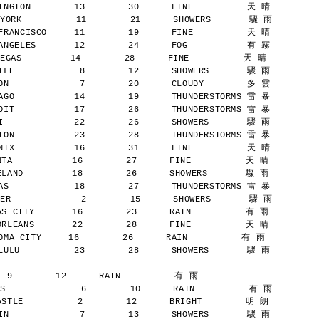
NGTON        13        30      FINE          天 晴
YORK          11        21      SHOWERS       驟 雨
RANCISCO     11        19      FINE          天 晴
NGELES       12        24      FOG           有 霧
AS         14        28      FINE          天 晴
LE            8        12      SHOWERS       驟 雨
N             7        20      CLOUDY        多 雲
GO           14        19      THUNDERSTORMS 雷 暴
IT           17        26      THUNDERSTORMS 雷 暴
             22        26      SHOWERS       驟 雨
ON           23        28      THUNDERSTORMS 雷 暴
IX           16        31      FINE          天 晴
A           16        27      FINE          天 晴
AND         18        26      SHOWERS       驟 雨
S            18        27      THUNDERSTORMS 雷 暴
ER             2        15      SHOWERS       驟 雨
 CITY       16        23      RAIN          有 雨
LEANS       22        28      FINE          天 晴
A CITY     16        26      RAIN          有 雨
ULU          23        28      SHOWERS       驟 雨
  9        12      RAIN          有 雨
S              6        10      RAIN          有 雨
TLE          2        12      BRIGHT        明 朗
N             7        13      SHOWERS       驟 雨