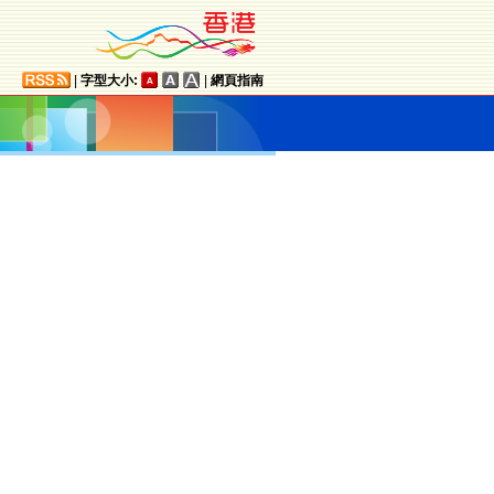
|
字型大小:
|
網頁指南