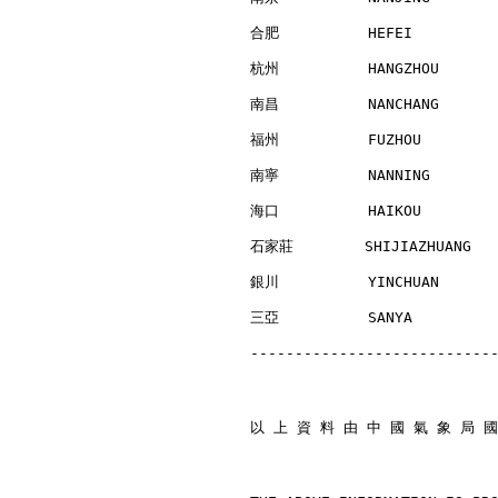
合肥          HEFEI         
杭州          HANGZHOU      
南昌          NANCHANG      
福州          FUZHOU        
南寧          NANNING       
海口          HAIKOU        
石家莊        SHIJIAZHUANG   
銀川          YINCHUAN      
三亞          SANYA         
---------------------------
以 上 資 料 由 中 國 氣 象 局 國