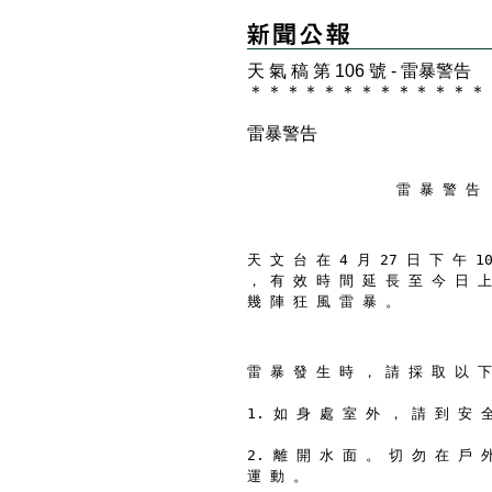
天 氣 稿 第 106 號 - 雷暴警告
＊
＊
＊
＊
＊
＊
＊
＊
＊
＊
＊
＊
＊
雷暴警告
                 雷 暴 警 告
天 文 台 在 4 月 27 日 下 午 1
， 有 效 時 間 延 長 至 今 日 上
幾 陣 狂 風 雷 暴 。
雷 暴 發 生 時 ， 請 採 取 以 下
1. 如 身 處 室 外 ， 請 到 安 
2. 離 開 水 面 。 切 勿 在 戶 
運 動 。