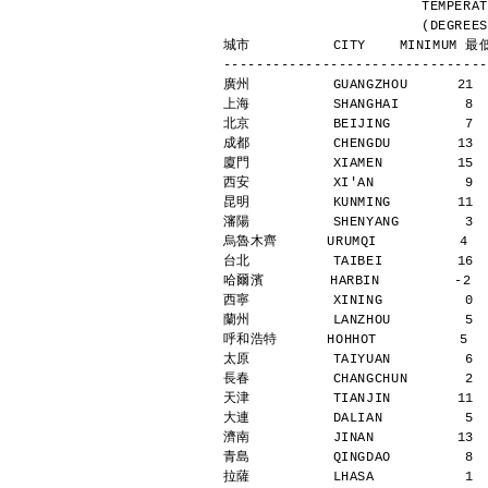
                
            
城市          CITY    MINIMUM 最低
--------------------------------
廣州          GUANGZHOU      21 
上海          SHANGHAI        8 
北京          BEIJING         7 
成都          CHENGDU        13 
廈門          XIAMEN         15 
西安          XI'AN           9 
昆明          KUNMING        11 
瀋陽          SHENYANG        3 
烏魯木齊      URUMQI          4   
台北          TAIBEI         16 
哈爾濱        HARBIN         -2  
西寧          XINING          0 
蘭州          LANZHOU         5 
呼和浩特      HOHHOT          5   
太原          TAIYUAN         6 
長春          CHANGCHUN       2 
天津          TIANJIN        11 
大連          DALIAN          5 
濟南          JINAN          13 
青島          QINGDAO         8 
拉薩          LHASA           1 