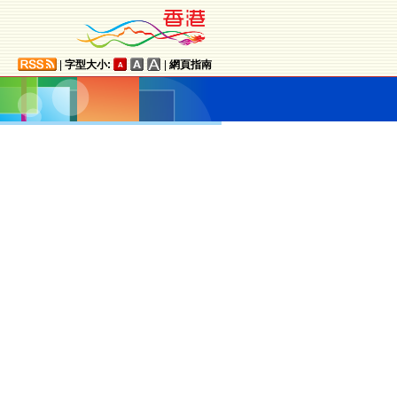
|
字型大小:
|
網頁指南