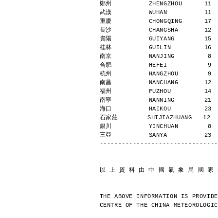
鄭州          ZHENGZHOU      11 
武漢          WUHAN          11 
重慶          CHONGQING      17 
長沙          CHANGSHA       12 
貴陽          GUIYANG        15 
桂林          GUILIN         16 
南京          NANJING         8 
合肥          HEFEI           9 
杭州          HANGZHOU        9 
南昌          NANCHANG       12 
福州          FUZHOU         14 
南寧          NANNING        21 
海口          HAIKOU         23 
石家莊        SHIJIAZHUANG   12  
銀川          YINCHUAN        8 
三亞          SANYA          23 
--------------------------------
以 上 資 料 由 中 國 氣 象 局 國 家
THE ABOVE INFORMATION IS PROVIDE
CENTRE OF THE CHINA METEOROLOGIC