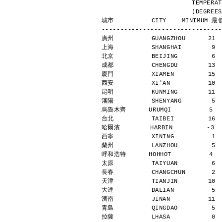
                
            
城市          CITY    MINIMUM 最低
--------------------------------
廣州          GUANGZHOU      21 
上海          SHANGHAI        9 
北京          BEIJING         6 
成都          CHENGDU        13 
廈門          XIAMEN         15 
西安          XI'AN          10 
昆明          KUNMING        11 
瀋陽          SHENYANG        5 
烏魯木齊      URUMQI          5   
台北          TAIBEI         16 
哈爾濱        HARBIN         -3  
西寧          XINING          1 
蘭州          LANZHOU         5 
呼和浩特      HOHHOT          4   
太原          TAIYUAN         6 
長春          CHANGCHUN       2 
天津          TIANJIN        10 
大連          DALIAN          5 
濟南          JINAN          11 
青島          QINGDAO         5 
拉薩          LHASA           0 