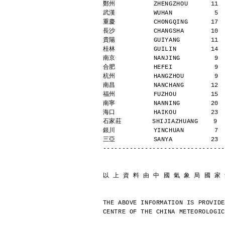
鄭州          ZHENGZHOU      11 
武漢          WUHAN           5 
重慶          CHONGQING      17 
長沙          CHANGSHA       10 
貴陽          GUIYANG        11 
桂林          GUILIN         14 
南京          NANJING         9 
合肥          HEFEI           9 
杭州          HANGZHOU        9 
南昌          NANCHANG       12 
福州          FUZHOU         15 
南寧          NANNING        20 
海口          HAIKOU         23 
石家莊        SHIJIAZHUANG    9  
銀川          YINCHUAN        7 
三亞          SANYA          23 
--------------------------------
以 上 資 料 由 中 國 氣 象 局 國 家
THE ABOVE INFORMATION IS PROVIDE
CENTRE OF THE CHINA METEOROLOGIC