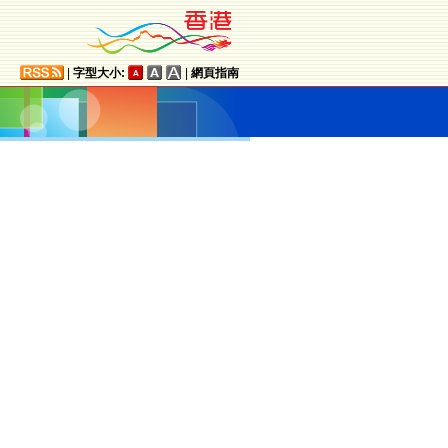
|
字型大小:
|
網頁指南