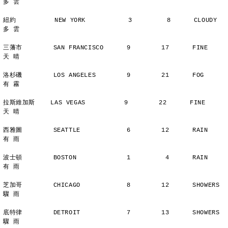
多 雲
紐約          NEW YORK           3         8      CLOUDY        
多 雲
三藩市        SAN FRANCISCO      9        17      FINE          
天 晴
洛杉磯        LOS ANGELES        9        21      FOG           
有 霧
拉斯維加斯    LAS VEGAS          9        22      FINE          
天 晴
西雅圖        SEATTLE            6        12      RAIN          
有 雨
波士頓        BOSTON             1         4      RAIN          
有 雨
芝加哥        CHICAGO            8        12      SHOWERS       
驟 雨
底特律        DETROIT            7        13      SHOWERS       
驟 雨