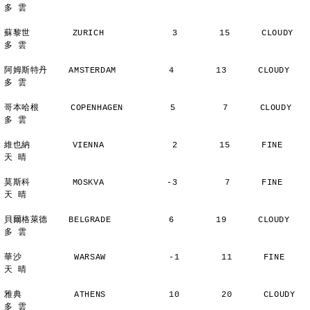
多 雲
蘇黎世        ZURICH             3        15      CLOUDY        
多 雲
阿姆斯特丹    AMSTERDAM          4        13      CLOUDY        
多 雲
哥本哈根      COPENHAGEN         5         7      CLOUDY        
多 雲
維也納        VIENNA             2        15      FINE          
天 晴
莫斯科        MOSKVA            -3         7      FINE          
天 晴
貝爾格萊德    BELGRADE           6        19      CLOUDY        
多 雲
華沙          WARSAW            -1        11      FINE          
天 晴
雅典          ATHENS            10        20      CLOUDY        
多 雲