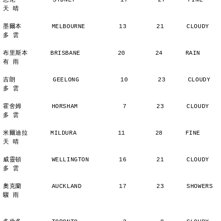
悉尼          SYDNEY            17        27      FINE          
天 晴
墨爾本        MELBOURNE         13        21      CLOUDY        
多 雲
布里斯本      BRISBANE          20        24      RAIN          
有 雨
吉朗          GEELONG           10        23      CLOUDY        
多 雲
霍舍姆        HORSHAM            7        23      CLOUDY        
多 雲
米爾迪拉      MILDURA           11        28      FINE          
天 晴
威靈頓        WELLINGTON        16        21      CLOUDY        
多 雲
奧克蘭        AUCKLAND          17        23      SHOWERS       
驟 雨