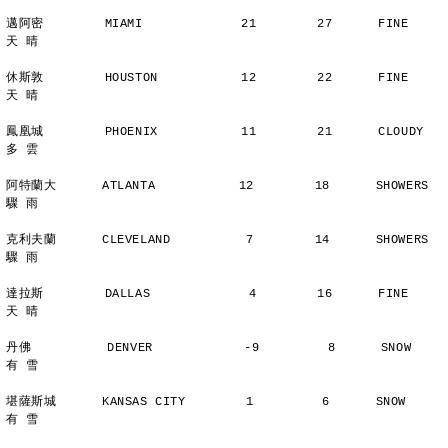
邁阿密        MIAMI             21        27      FINE          
天 晴
休斯敦        HOUSTON           12        22      FINE          
天 晴
鳳凰城        PHOENIX           11        21      CLOUDY        
多 雲
阿特蘭大      ATLANTA           12        18      SHOWERS       
驟 雨
克利夫蘭      CLEVELAND          7        14      SHOWERS       
驟 雨
達拉斯        DALLAS             4        16      FINE          
天 晴
丹佛          DENVER            -9         8      SNOW          
有 雪
堪薩斯城      KANSAS CITY        1         6      SNOW          
有 雪