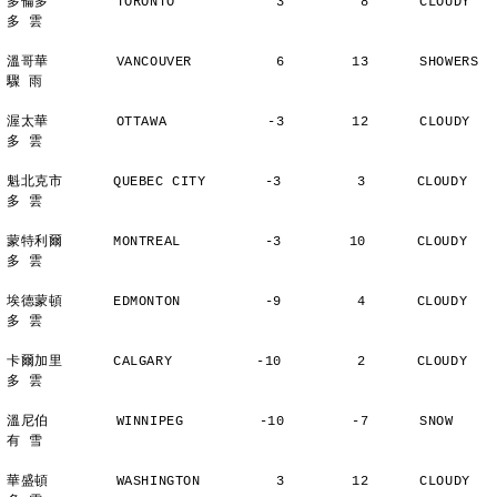
多倫多        TORONTO            3         8      CLOUDY        
多 雲
溫哥華        VANCOUVER          6        13      SHOWERS       
驟 雨
渥太華        OTTAWA            -3        12      CLOUDY        
多 雲
魁北克市      QUEBEC CITY       -3         3      CLOUDY        
多 雲
蒙特利爾      MONTREAL          -3        10      CLOUDY        
多 雲
埃德蒙頓      EDMONTON          -9         4      CLOUDY        
多 雲
卡爾加里      CALGARY          -10         2      CLOUDY        
多 雲
溫尼伯        WINNIPEG         -10        -7      SNOW          
有 雪
華盛頓        WASHINGTON         3        12      CLOUDY        