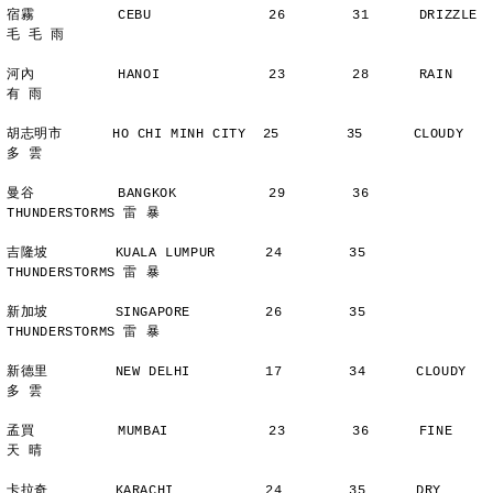
宿霧          CEBU              26        31      DRIZZLE    
毛 毛 雨
河內          HANOI             23        28      RAIN          
有 雨
胡志明市      HO CHI MINH CITY  25        35      CLOUDY        
多 雲
曼谷          BANGKOK           29        36      
THUNDERSTORMS 雷 暴
吉隆坡        KUALA LUMPUR      24        35      
THUNDERSTORMS 雷 暴
新加坡        SINGAPORE         26        35      
THUNDERSTORMS 雷 暴
新德里        NEW DELHI         17        34      CLOUDY        
多 雲
孟買          MUMBAI            23        36      FINE          
天 晴
卡拉奇        KARACHI           24        35      DRY           