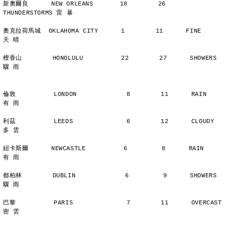
新奧爾良      NEW ORLEANS       18        26      
THUNDERSTORMS 雷 暴
奧克拉荷馬城  OKLAHOMA CITY      1        11      FINE          
天 晴
檀香山        HONOLULU          22        27      SHOWERS       
驟 雨
倫敦          LONDON             8        11      RAIN          
有 雨
利茲          LEEDS              6        12      CLOUDY        
多 雲
紐卡斯爾      NEWCASTLE          6         8      RAIN          
有 雨
都柏林        DUBLIN             6         9      SHOWERS       
驟 雨
巴黎          PARIS              7        11      OVERCAST      
密 雲