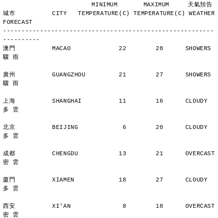
                        MINIMUM       MAXIMUM     天氣預告
城市          CITY   TEMPERATURE(C) TEMPERATURE(C) WEATHER 
FORECAST
---------------------------------------------------------
----------
澳門          MACAO             22        28      SHOWERS       
驟 雨
廣州          GUANGZHOU         21        27      SHOWERS       
驟 雨
上海          SHANGHAI          11        16      CLOUDY        
多 雲
北京          BEIJING            6        20      CLOUDY        
多 雲
成都          CHENGDU           13        21      OVERCAST      
密 雲
廈門          XIAMEN            18        27      CLOUDY        
多 雲
西安          XI'AN              8        18      OVERCAST      
密 雲